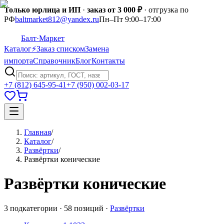
Только юрлица и ИП
·
заказ от 3 000 ₽
· отгрузка по
РФ
baltmarket812@yandex.ru
Пн–Пт 9:00–17:00
Балт
·Маркет
Каталог
⚡
Заказ списком
Замена
импорта
Справочник
Блог
Контакты
+7 (812) 645-95-41
+7 (950) 002-03-17
Главная
/
Каталог
/
Развёртки
/
Развёртки конические
Развёртки конические
3
подкатегории
·
58
позиций
·
Развёртки