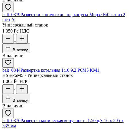
balt_0379
Развертки конические под конусы Морзе №0 к-т из 2
шт ц/х
Универсальный станок
1 050 ₽
с НДС
1
В заявку
В наличии
balt_0344
Развертка котельная 1:10 9,2 Р6М5 КМ1
HSS/Р6М5 · Универсальный станок
1 062 ₽
с НДС
1
В заявку
В наличии
balt_0376
Развертка коническая конусность 1:50 ц/х 16 х 295 х
335 мм