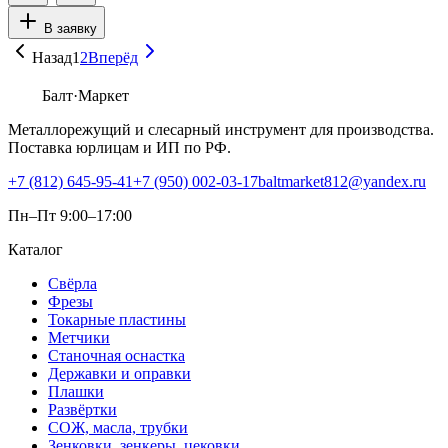
В заявку
Назад
1
2
Вперёд
Балт
·Маркет
Металлорежущий и слесарный инструмент для производства.
Поставка юрлицам и ИП по РФ.
+7 (812) 645-95-41
+7 (950) 002-03-17
baltmarket812@yandex.ru
Пн–Пт 9:00–17:00
Каталог
Свёрла
Фрезы
Токарные пластины
Метчики
Станочная оснастка
Державки и оправки
Плашки
Развёртки
СОЖ, масла, трубки
Зенковки, зенкеры, цековки