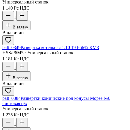
Универсальный станок
1 140 ₽
с НДС
1
В заявку
В наличии
balt_0349
Развертка котельная 1:10 19 Р6М5 КМ3
HSS/Р6М5 · Универсальный станок
1 181 ₽
с НДС
1
В заявку
В наличии
balt_0384
Развертки конические под конусы Морзе №6
чистовая ц/х
Универсальный станок
1 235 ₽
с НДС
1