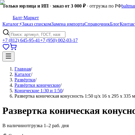
Только юрлица и ИП
·
заказ от 3 000 ₽
· отгрузка по РФ
baltma
Балт
·Маркет
Каталог
⚡
Заказ списком
Замена импорта
Справочник
Блог
Контак
+7 (812) 645-95-41
+7 (950) 002-03-17
Главная
/
Каталог
/
Развёртки
/
Развёртки конические
/
Конические 1:30 и 1:50
/
Развертка коническая конусность 1:50 ц/х 16 х 295 х 335 
Развертка коническая конуснос
В наличии
отгрузка 1–2 раб. дня