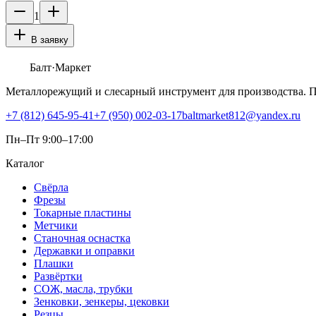
1
В заявку
Балт
·Маркет
Металлорежущий и слесарный инструмент для производства. 
+7 (812) 645-95-41
+7 (950) 002-03-17
baltmarket812@yandex.ru
Пн–Пт 9:00–17:00
Каталог
Свёрла
Фрезы
Токарные пластины
Метчики
Станочная оснастка
Державки и оправки
Плашки
Развёртки
СОЖ, масла, трубки
Зенковки, зенкеры, цековки
Резцы