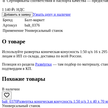
📄 Сертификаты соответствия и паспорта качества — предоста
1 140 ₽
с НДС
Узнать цену и наличие
Добавить в заявку
Бренд
Балт-маркет
Артикул
balt_0376
Применение
Универсальный станок
О товаре
Используйте развертка коническая конусность 1:50 ц/х 16 х 2
лицам и ИП со склада, доставка по всей России.
Позиция из раздела
Развёртки
— там подбор по материалу, ста
подтвердим в КП.
Похожие товары
В наличии
balt_0370
Развертка коническая конусность 1:50 ц/х 3 х 40 х 70 
Универсальный станок