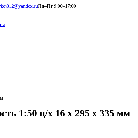
rket812@yandex.ru
Пн–Пт 9:00–17:00
ты
мм
ть 1:50 ц/х 16 х 295 х 335 мм