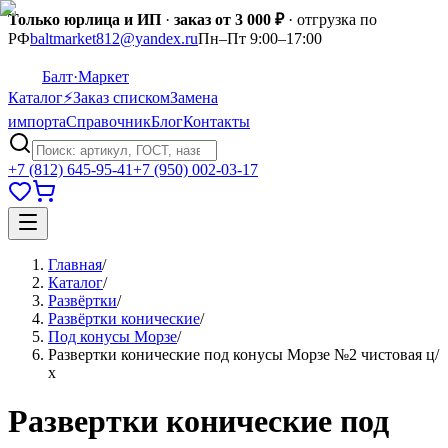
Только юрлица и ИП
·
заказ от 3 000 ₽
· отгрузка по
РФ
baltmarket812@yandex.ru
Пн–Пт 9:00–17:00
Балт
·Маркет
Каталог
⚡
Заказ списком
Замена
импорта
Справочник
Блог
Контакты
+7 (812) 645-95-41
+7 (950) 002-03-17
Главная
/
Каталог
/
Развёртки
/
Развёртки конические
/
Под конусы Морзе
/
Развертки конические под конусы Морзе №2 чистовая ц/
х
Развертки конические под