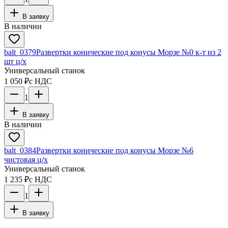
В заявку
В наличии
balt_0379
Развертки конические под конусы Морзе №0 к-т из 2
шт ц/х
Универсальный станок
1 050 ₽
с НДС
1
В заявку
В наличии
balt_0384
Развертки конические под конусы Морзе №6
чистовая ц/х
Универсальный станок
1 235 ₽
с НДС
1
В заявку