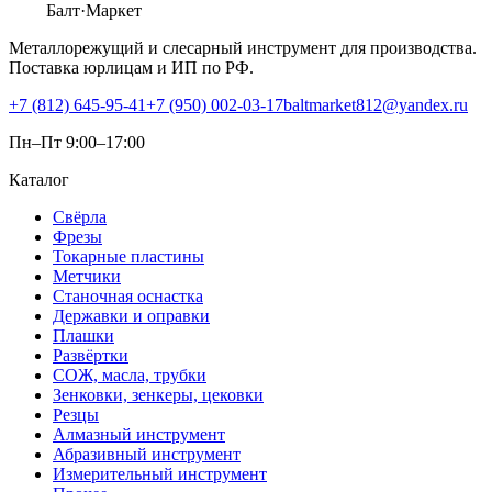
Балт
·Маркет
Металлорежущий и слесарный инструмент для производства.
Поставка юрлицам и ИП по РФ.
+7 (812) 645-95-41
+7 (950) 002-03-17
baltmarket812@yandex.ru
Пн–Пт 9:00–17:00
Каталог
Свёрла
Фрезы
Токарные пластины
Метчики
Станочная оснастка
Державки и оправки
Плашки
Развёртки
СОЖ, масла, трубки
Зенковки, зенкеры, цековки
Резцы
Алмазный инструмент
Абразивный инструмент
Измерительный инструмент