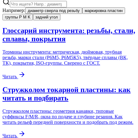
Например:
диаметр сверла под резьбу
маркировка пластин
группы P M K
задний угол
Глоссарий инструмента: резьбы, стали,
сплавы, покрытия
Термины инструмента: метрическая, дюймовая, трубная
резьба, марки стали (Р6М5, Р6М5К5), твёрдые сплавы (ВК,
ТК), покрытия, ISO-группы. Сверено с ГОСТ.
Читать
Стружколом токарной пластины: как
читать и подбирать
Стружколом пластины: геометрия канавки, типовые
суффиксы F/M/R, окна по подаче и глубине резания. Как
читать рельеф передней поверхности и подобрать под режим.
Читать