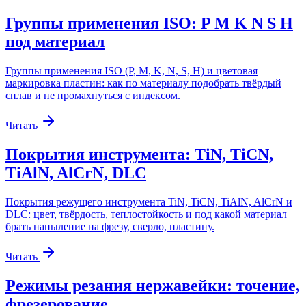
Группы применения ISO: P M K N S H
под материал
Группы применения ISO (P, M, K, N, S, H) и цветовая
маркировка пластин: как по материалу подобрать твёрдый
сплав и не промахнуться с индексом.
Читать
Покрытия инструмента: TiN, TiCN,
TiAlN, AlCrN, DLC
Покрытия режущего инструмента TiN, TiCN, TiAlN, AlCrN и
DLC: цвет, твёрдость, теплостойкость и под какой материал
брать напыление на фрезу, сверло, пластину.
Читать
Режимы резания нержавейки: точение,
фрезерование