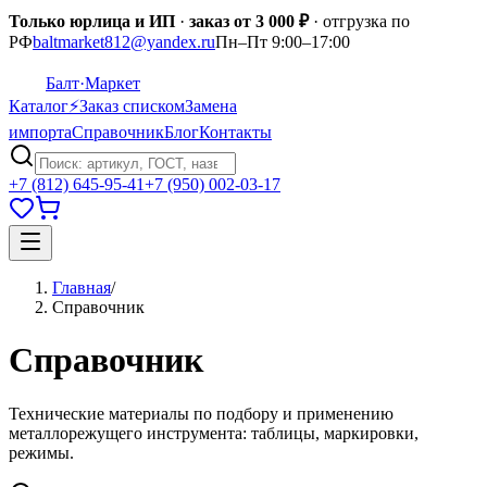
Только юрлица и ИП
·
заказ от 3 000 ₽
· отгрузка по
РФ
baltmarket812@yandex.ru
Пн–Пт 9:00–17:00
Балт
·Маркет
Каталог
⚡
Заказ списком
Замена
импорта
Справочник
Блог
Контакты
+7 (812) 645-95-41
+7 (950) 002-03-17
Главная
/
Справочник
Справочник
Технические материалы по подбору и применению
металлорежущего инструмента: таблицы, маркировки,
режимы.