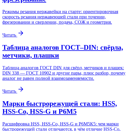
Режимы резания нержавейки на старте: ориентировочная
скорость резания нержавеющей стали при точении,
фрезеровании и сверлении, подача, СОЖ и геометрия.
Читать
Таблица аналогов ГОСТ–DIN: свёрла,
метчики, плашки
Таблица аналогов ГОСТ DIN для свёрл, метчиков и плашек:
DIN 338 — ГОСТ 10902 и другие пары, плюс разбор, почему
аналог не равен полной взаимозаменяемости.
Читать
Марки быстрорежущей стали: HSS,
HSS-Co, HSS-G и Р6М5
Расшифровка HSS, HSS-Co, HSS-G и Р6М5К5: чем марки
быстрорежущей стали отличаются, в чём отличие HSS-Co,