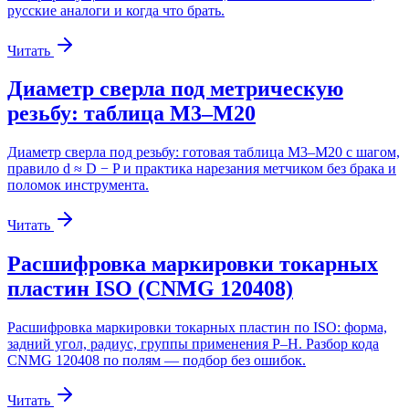
русские аналоги и когда что брать.
Читать
Диаметр сверла под метрическую
резьбу: таблица М3–М20
Диаметр сверла под резьбу: готовая таблица М3–М20 с шагом,
правило d ≈ D − P и практика нарезания метчиком без брака и
поломок инструмента.
Читать
Расшифровка маркировки токарных
пластин ISO (CNMG 120408)
Расшифровка маркировки токарных пластин по ISO: форма,
задний угол, радиус, группы применения P–H. Разбор кода
CNMG 120408 по полям — подбор без ошибок.
Читать