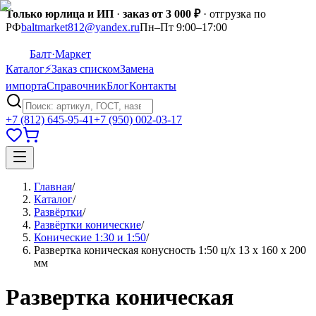
Только юрлица и ИП
·
заказ от 3 000 ₽
· отгрузка по
РФ
baltmarket812@yandex.ru
Пн–Пт 9:00–17:00
Балт
·Маркет
Каталог
⚡
Заказ списком
Замена
импорта
Справочник
Блог
Контакты
+7 (812) 645-95-41
+7 (950) 002-03-17
Главная
/
Каталог
/
Развёртки
/
Развёртки конические
/
Конические 1:30 и 1:50
/
Развертка коническая конусность 1:50 ц/х 13 х 160 х 200
мм
Развертка коническая