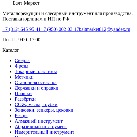
Балт
·Маркет
Металлорежущий и слесарный инструмент для производства.
Поставка юрлицам и ИП по РФ.
+7 (812) 645-95-41
+7 (950) 002-03-17
baltmarket812@yandex.ru
Пн–Пт 9:00–17:00
Каталог
Свёрла
Фрезы
Токарные пластины
Метчики
Станочная оснастка
Державки и оправки
Плашки
Развёртки
СОЖ, масла, трубки
Зенковки, зенкеры, цековки
Резцы
Алмазный инструмент
Абразивный инструмент
Измерительный инструмент