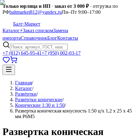
Только юрлица и ИП
·
заказ от 3 000 ₽
· отгрузка по
РФ
baltmarket812@yandex.ru
Пн–Пт 9:00–17:00
Балт
·Маркет
Каталог
⚡
Заказ списком
Замена
импорта
Справочник
Блог
Контакты
+7 (812) 645-95-41
+7 (950) 002-03-17
Главная
/
Каталог
/
Развёртки
/
Развёртки конические
/
Конические 1:30 и 1:50
/
Развертка коническая конусность 1:50 ц/х 1,2 х 25 х 45
мм Р6М5
Развертка коническая