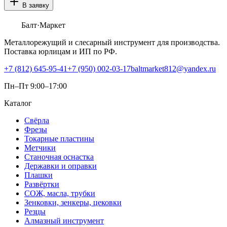
В заявку
Балт
·Маркет
Металлорежущий и слесарный инструмент для производства.
Поставка юрлицам и ИП по РФ.
+7 (812) 645-95-41
+7 (950) 002-03-17
baltmarket812@yandex.ru
Пн–Пт 9:00–17:00
Каталог
Свёрла
Фрезы
Токарные пластины
Метчики
Станочная оснастка
Державки и оправки
Плашки
Развёртки
СОЖ, масла, трубки
Зенковки, зенкеры, цековки
Резцы
Алмазный инструмент