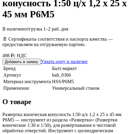
конусность 1:50 ц/х 1,2 х 25 х
45 мм Р6М5
В наличии
отгрузка 1–2 раб. дня
📄 Сертификаты соответствия и паспорта качества —
предоставляем на отгружаемую партию.
498 ₽
с НДС
Узнать цену и наличие
Добавить в заявку
Бренд
Балт-маркет
Артикул
balt_0366
Материал инструмента
HSS/Р6М5
Применение
Универсальный станок
О товаре
Развертка коническая конусность 1:50 ц/х 1,2 х 25 х 45 мм
Р6М5 — инструмент из раздела «Развертки» (Развертки
конические 1:30 и 1:50), для развёртывания и чистовой
обработки отверстий. Инструмент с цилиндрическим