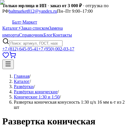
Только юрлица и ИП
·
заказ от 3 000 ₽
· отгрузка по
РФ
baltmarket812@yandex.ru
Пн–Пт 9:00–17:00
Балт
·Маркет
Каталог
⚡
Заказ списком
Замена
импорта
Справочник
Блог
Контакты
+7 (812) 645-95-41
+7 (950) 002-03-17
Главная
/
Каталог
/
Развёртки
/
Развёртки конические
/
Конические 1:30 и 1:50
/
Развертка коническая конусность 1:30 ц/х 16 мм к-т из 2
шт
Развертка коническая