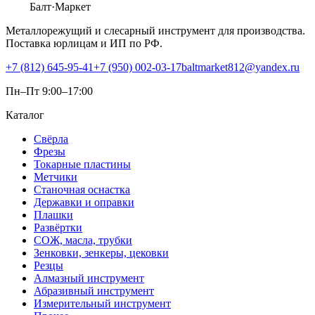
Балт
·Маркет
Металлорежущий и слесарный инструмент для производства.
Поставка юрлицам и ИП по РФ.
+7 (812) 645-95-41
+7 (950) 002-03-17
baltmarket812@yandex.ru
Пн–Пт 9:00–17:00
Каталог
Свёрла
Фрезы
Токарные пластины
Метчики
Станочная оснастка
Державки и оправки
Плашки
Развёртки
СОЖ, масла, трубки
Зенковки, зенкеры, цековки
Резцы
Алмазный инструмент
Абразивный инструмент
Измерительный инструмент