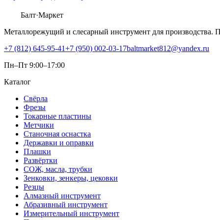
Балт
·Маркет
Металлорежущий и слесарный инструмент для производства. 
+7 (812) 645-95-41
+7 (950) 002-03-17
baltmarket812@yandex.ru
Пн–Пт 9:00–17:00
Каталог
Свёрла
Фрезы
Токарные пластины
Метчики
Станочная оснастка
Державки и оправки
Плашки
Развёртки
СОЖ, масла, трубки
Зенковки, зенкеры, цековки
Резцы
Алмазный инструмент
Абразивный инструмент
Измерительный инструмент