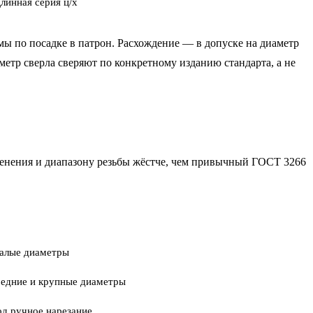
линная серия ц/х
мы по посадке в патрон. Расхождение — в допуске на диаметр
аметр сверла сверяют по конкретному изданию стандарта, а не
менения и диапазону резьбы жёстче, чем привычный ГОСТ 3266
малые диаметры
редние и крупные диаметры
од ручное нарезание