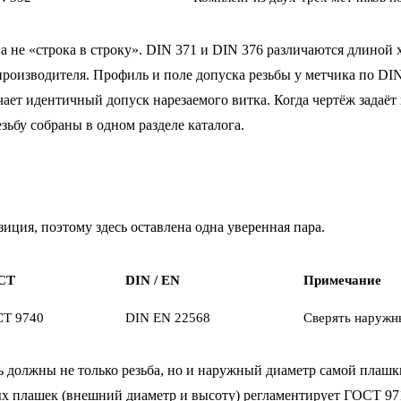
а не «строка в строку». DIN 371 и DIN 376 различаются длиной
оизводителя. Профиль и поле допуска резьбы у метчика по DIN 
ает идентичный допуск нарезаемого витка. Когда чертёж задаёт 
ьбу собраны в одном разделе каталога.
иция, поэтому здесь оставлена одна уверенная пара.
СТ
DIN / EN
Примечание
Т 9740
DIN EN 22568
Сверять наружн
ь должны не только резьба, но и наружный диаметр самой плаш
лых плашек (внешний диаметр и высоту) регламентирует ГОСТ 97