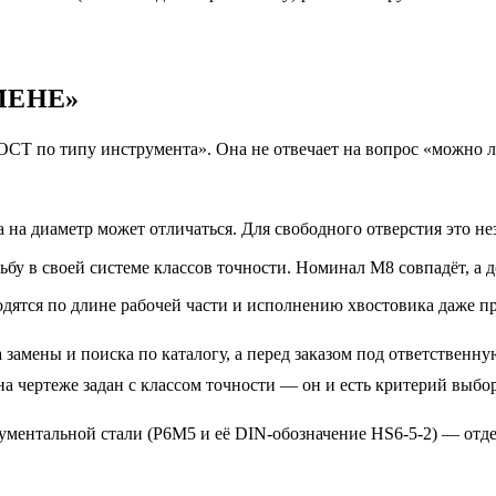
МЕНЕ»
ОСТ по типу инструмента». Она не отвечает на вопрос «можно л
 на диаметр может отличаться. Для свободного отверстия это не
у в своей системе классов точности. Номинал M8 совпадёт, а до
дятся по длине рабочей части и исполнению хвостовика даже п
 замены и поиска по каталогу, а перед заказом под ответственн
а чертеже задан с классом точности — он и есть критерий выбор
ументальной стали (Р6М5 и её DIN-обозначение HS6-5-2) — отдел