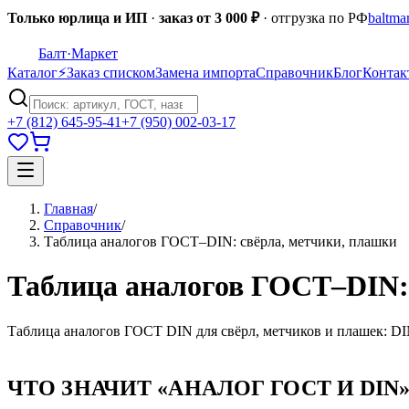
Только юрлица и ИП
·
заказ от 3 000 ₽
· отгрузка по РФ
baltma
Балт
·Маркет
Каталог
⚡
Заказ списком
Замена импорта
Справочник
Блог
Контак
+7 (812) 645-95-41
+7 (950) 002-03-17
Главная
/
Справочник
/
Таблица аналогов ГОСТ–DIN: свёрла, метчики, плашки
Таблица аналогов ГОСТ–DIN:
Таблица аналогов ГОСТ DIN для свёрл, метчиков и плашек: DI
ЧТО ЗНАЧИТ «АНАЛОГ ГОСТ И DIN