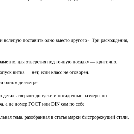
и вслепую поставить одно вместо другого». Три расхождения,
заметно, для отверстия под точную посадку — критично.
пуск витка — нет, если класс не оговорён.
ри одном диаметре.
ую деталь сверяют допуски и посадочные размеры по
а, а не номер ГОСТ или DIN сам по себе.
ьная тема, разобранная в статье
марки быстрорежущей стали
.