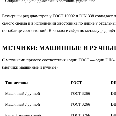
Спиральное, цилиндрический хвостовик, удлинённое
Размерный ряд диаметров у ГОСТ 10902 и DIN 338 совпадает п
самого сверла и в исполнении хвостовика по длине у отдельных
по таблице соответствий. В каталоге
свёрл по металлу
ряд идёт
МЕТЧИКИ: МАШИННЫЕ И РУЧНЫ
С метчиками прямого соответствия «один ГОСТ — один DIN» н
(метчики машинные и ручные).
Тип метчика
ГОСТ
DI
Машинный / ручной
ГОСТ 3266
DI
Машинный / ручной
ГОСТ 3266
DI
Ручной комплектный
ГОСТ 3266
DI