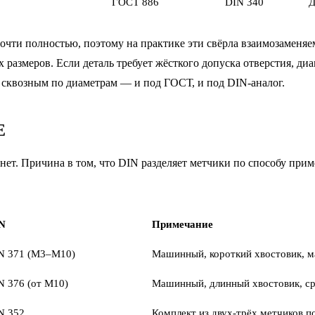
ГОСТ 886
DIN 340
Д
очти полностью, поэтому на практике эти свёрла взаимозаменяе
 размеров. Если деталь требует жёсткого допуска отверстия, ди
 сквозным по диаметрам — и под ГОСТ, и под DIN-аналог.
Е
ет. Причина в том, что DIN разделяет метчики по способу при
N
Примечание
N 371 (M3–M10)
Машинный, короткий хвостовик, 
N 376 (от M10)
Машинный, длинный хвостовик, с
N 352
Комплект из двух-трёх метчиков п