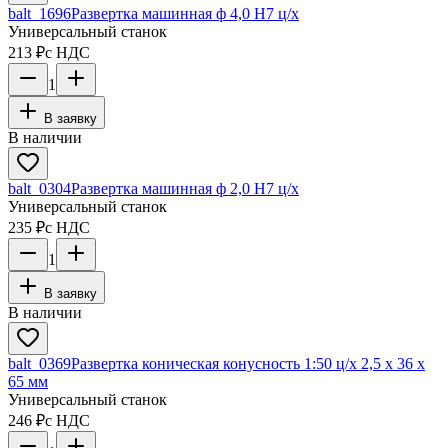
balt_1696
Развертка машинная ф 4,0 Н7 ц/х
Универсальный станок
213 ₽
с НДС
1
В заявку
В наличии
balt_0304
Развертка машинная ф 2,0 Н7 ц/х
Универсальный станок
235 ₽
с НДС
1
В заявку
В наличии
balt_0369
Развертка коническая конусность 1:50 ц/х 2,5 х 36 х
65 мм
Универсальный станок
246 ₽
с НДС