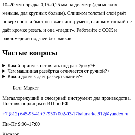
10–20 мм порядка 0,15–0,25 мм на диаметр (для мелких
меньше, для крупных больше). Слишком толстый слой рвёт
поверхность и быстро сажает инструмент, слишком тонкий не
даёт кромке резать, и она «гладит». Работайте с СОЖ и
равномерной подачей без рывков.
Частые вопросы
Какой припуск оставлять под развёртку?
+
Чем машинная развёртка отличается от ручной?
+
Какой допуск даёт развёртывание?
+
Балт
·Маркет
Металлорежущий и слесарный инструмент для производства.
Поставка юрлицам и ИП по РФ.
+7 (812) 645-95-41
+7 (950) 002-03-17
baltmarket812@yandex.ru
Пн–Пт 9:00–17:00
Каталог