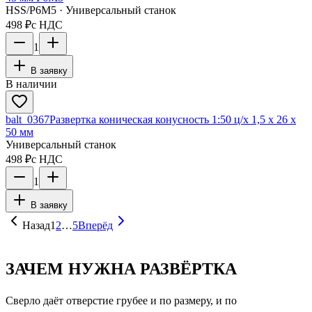
HSS/Р6М5 · Универсальный станок
498 ₽
с НДС
1
В заявку
В наличии
balt_0367
Развертка коническая конусность 1:50 ц/х 1,5 х 26 х
50 мм
Универсальный станок
498 ₽
с НДС
1
В заявку
Назад
1
2
…
5
Вперёд
ЗАЧЕМ НУЖНА РАЗВЁРТКА
Сверло даёт отверстие грубее и по размеру, и по