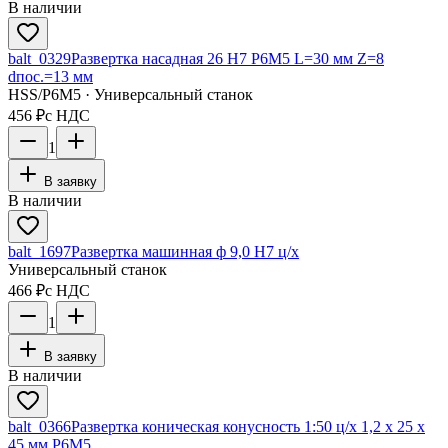
В наличии
balt_0329
Развертка насадная 26 Н7 Р6М5 L=30 мм Z=8
dпос.=13 мм
HSS/Р6М5 · Универсальный станок
456 ₽
с НДС
1
В заявку
В наличии
balt_1697
Развертка машинная ф 9,0 Н7 ц/х
Универсальный станок
466 ₽
с НДС
1
В заявку
В наличии
balt_0366
Развертка коническая конусность 1:50 ц/х 1,2 х 25 х
45 мм Р6М5