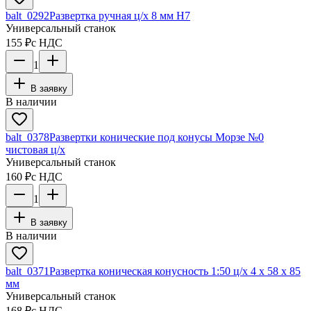
balt_0292
Развертка ручная ц/х 8 мм Н7
Универсальный станок
155 ₽
с НДС
1
В заявку
В наличии
balt_0378
Развертки конические под конусы Морзе №0
чистовая ц/х
Универсальный станок
160 ₽
с НДС
1
В заявку
В наличии
balt_0371
Развертка коническая конусность 1:50 ц/х 4 х 58 х 85
мм
Универсальный станок
168 ₽
с НДС