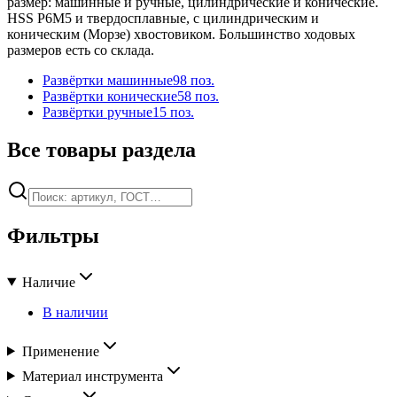
размер: машинные и ручные, цилиндрические и конические.
HSS Р6М5 и твердосплавные, с цилиндрическим и
коническим (Морзе) хвостовиком. Большинство ходовых
размеров есть со склада.
Развёртки машинные
98
поз.
Развёртки конические
58
поз.
Развёртки ручные
15
поз.
Все товары раздела
Фильтры
Наличие
В наличии
Применение
Материал инструмента