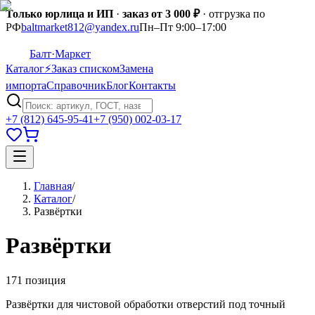
Только юрлица и ИП
·
заказ от 3 000 ₽
· отгрузка по
РФ
baltmarket812@yandex.ru
Пн–Пт 9:00–17:00
Балт
·Маркет
Каталог
⚡
Заказ списком
Замена
импорта
Справочник
Блог
Контакты
+7 (812) 645-95-41
+7 (950) 002-03-17
Главная
/
Каталог
/
Развёртки
Развёртки
171
позиция
Развёртки для чистовой обработки отверстий под точный