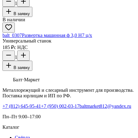
1
В заявку
В наличии
balt_0307
Развертка машинная ф 3,0 Н7 ц/х
Универсальный станок
185 ₽
с НДС
1
В заявку
Балт
·Маркет
Металлорежущий и слесарный инструмент для производства.
Поставка юрлицам и ИП по РФ.
+7 (812) 645-95-41
+7 (950) 002-03-17
baltmarket812@yandex.ru
Пн–Пт 9:00–17:00
Каталог
Свёрла