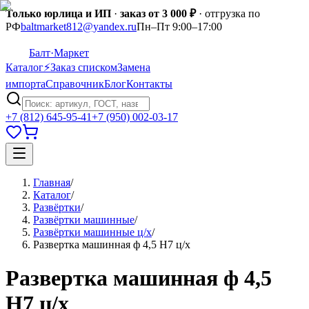
Только юрлица и ИП
·
заказ от 3 000 ₽
· отгрузка по
РФ
baltmarket812@yandex.ru
Пн–Пт 9:00–17:00
Балт
·Маркет
Каталог
⚡
Заказ списком
Замена
импорта
Справочник
Блог
Контакты
+7 (812) 645-95-41
+7 (950) 002-03-17
Главная
/
Каталог
/
Развёртки
/
Развёртки машинные
/
Развёртки машинные ц/х
/
Развертка машинная ф 4,5 Н7 ц/х
Развертка машинная ф 4,5
Н7 ц/х