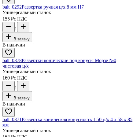
balt_0292
Развертка ручная ц/х 8 мм Н7
Универсальный станок
155 ₽
с НДС
1
В заявку
В наличии
balt_0378
Развертки конические под конусы Морзе №0
чистовая ц/х
Универсальный станок
160 ₽
с НДС
1
В заявку
В наличии
balt_0371
Развертка коническая конусность 1:50 ц/х 4 х 58 х 85
мм
Универсальный станок
168 ₽
с НДС