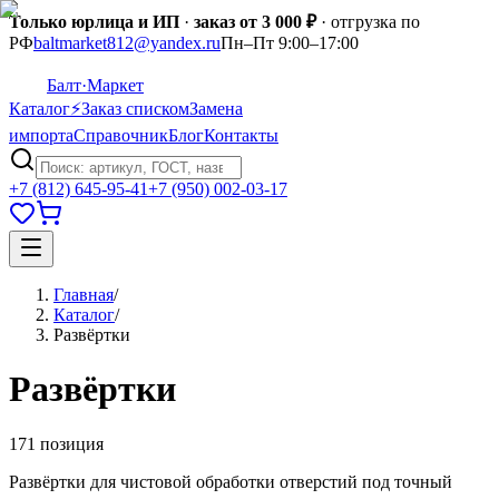
Только юрлица и ИП
·
заказ от 3 000 ₽
· отгрузка по
РФ
baltmarket812@yandex.ru
Пн–Пт 9:00–17:00
Балт
·Маркет
Каталог
⚡
Заказ списком
Замена
импорта
Справочник
Блог
Контакты
+7 (812) 645-95-41
+7 (950) 002-03-17
Главная
/
Каталог
/
Развёртки
Развёртки
171
позиция
Развёртки для чистовой обработки отверстий под точный