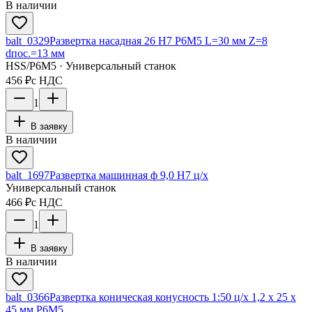
В наличии
balt_0329
Развертка насадная 26 Н7 Р6М5 L=30 мм Z=8
dпос.=13 мм
HSS/Р6М5 · Универсальный станок
456 ₽
с НДС
1
В заявку
В наличии
balt_1697
Развертка машинная ф 9,0 Н7 ц/х
Универсальный станок
466 ₽
с НДС
1
В заявку
В наличии
balt_0366
Развертка коническая конусность 1:50 ц/х 1,2 х 25 х
45 мм Р6М5