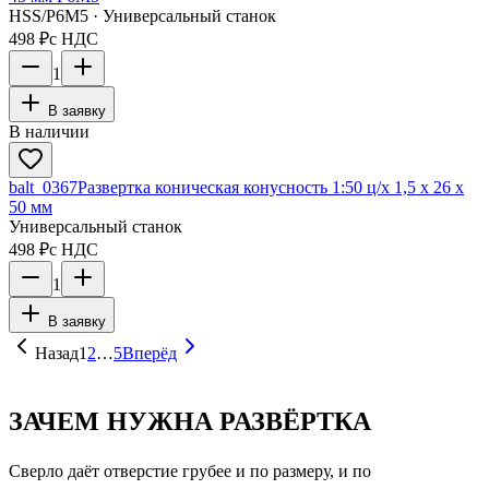
HSS/Р6М5 · Универсальный станок
498 ₽
с НДС
1
В заявку
В наличии
balt_0367
Развертка коническая конусность 1:50 ц/х 1,5 х 26 х
50 мм
Универсальный станок
498 ₽
с НДС
1
В заявку
Назад
1
2
…
5
Вперёд
ЗАЧЕМ НУЖНА РАЗВЁРТКА
Сверло даёт отверстие грубее и по размеру, и по