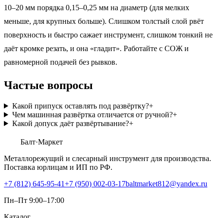
10–20 мм порядка 0,15–0,25 мм на диаметр (для мелких
меньше, для крупных больше). Слишком толстый слой рвёт
поверхность и быстро сажает инструмент, слишком тонкий не
даёт кромке резать, и она «гладит». Работайте с СОЖ и
равномерной подачей без рывков.
Частые вопросы
Какой припуск оставлять под развёртку?
+
Чем машинная развёртка отличается от ручной?
+
Какой допуск даёт развёртывание?
+
Балт
·Маркет
Металлорежущий и слесарный инструмент для производства.
Поставка юрлицам и ИП по РФ.
+7 (812) 645-95-41
+7 (950) 002-03-17
baltmarket812@yandex.ru
Пн–Пт 9:00–17:00
Каталог