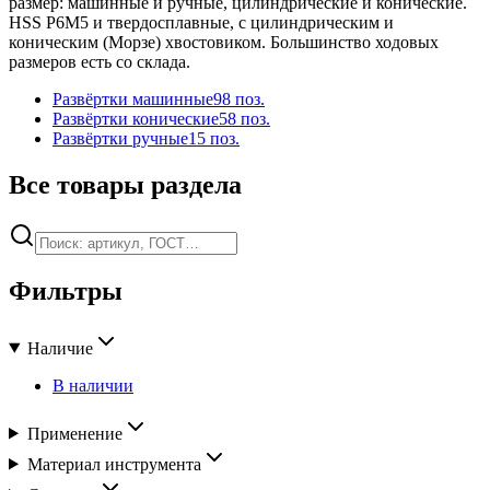
размер: машинные и ручные, цилиндрические и конические.
HSS Р6М5 и твердосплавные, с цилиндрическим и
коническим (Морзе) хвостовиком. Большинство ходовых
размеров есть со склада.
Развёртки машинные
98
поз.
Развёртки конические
58
поз.
Развёртки ручные
15
поз.
Все товары раздела
Фильтры
Наличие
В наличии
Применение
Материал инструмента