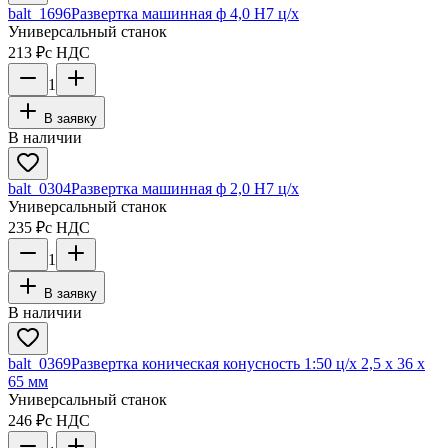
balt_1696
Развертка машинная ф 4,0 Н7 ц/х
Универсальный станок
213 ₽
с НДС
1
В заявку
В наличии
balt_0304
Развертка машинная ф 2,0 Н7 ц/х
Универсальный станок
235 ₽
с НДС
1
В заявку
В наличии
balt_0369
Развертка коническая конусность 1:50 ц/х 2,5 х 36 х
65 мм
Универсальный станок
246 ₽
с НДС