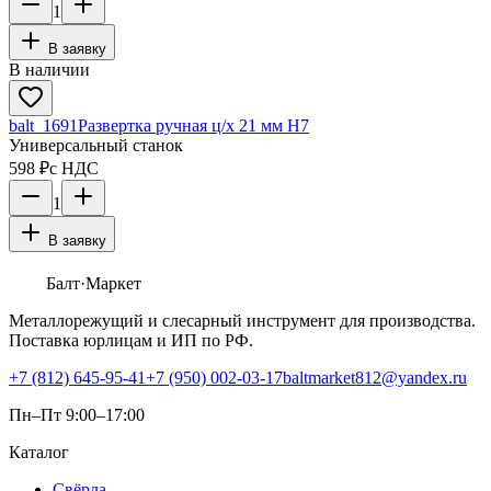
1
В заявку
В наличии
balt_1691
Развертка ручная ц/х 21 мм Н7
Универсальный станок
598 ₽
с НДС
1
В заявку
Балт
·Маркет
Металлорежущий и слесарный инструмент для производства.
Поставка юрлицам и ИП по РФ.
+7 (812) 645-95-41
+7 (950) 002-03-17
baltmarket812@yandex.ru
Пн–Пт 9:00–17:00
Каталог
Свёрла