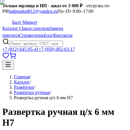
Только юрлица и ИП
·
заказ от 3 000 ₽
· отгрузка по
РФ
baltmarket812@yandex.ru
Пн–Пт 9:00–17:00
Балт
·Маркет
Каталог
⚡
Заказ списком
Замена
импорта
Справочник
Блог
Контакты
+7 (812) 645-95-41
+7 (950) 002-03-17
Главная
/
Каталог
/
Развёртки
/
Развёртки ручные
/
Развертка ручная ц/х 6 мм Н7
Развертка ручная ц/х 6 мм
Н7