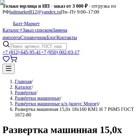
Только юрлица и ИП
·
заказ от 3 000 ₽
· отгрузка по
РФ
baltmarket812@yandex.ru
Пн–Пт 9:00–17:00
Балт
·Маркет
Каталог
⚡
Заказ списком
Замена
импорта
Справочник
Блог
Контакты
+7 (812) 645-95-41
+7 (950) 002-03-17
Главная
/
Каталог
/
Развёртки
/
Развёртки машинные
/
Развёртки машинные к/х (конус Морзе)
/
Развертка машинная 15,0х 18х160 КМ1 H 7 Р6М5 ГОСТ
1672-80
Развертка машинная 15,0х