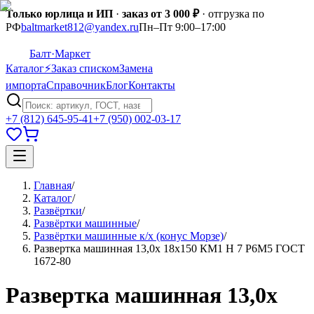
Только юрлица и ИП
·
заказ от 3 000 ₽
· отгрузка по
РФ
baltmarket812@yandex.ru
Пн–Пт 9:00–17:00
Балт
·Маркет
Каталог
⚡
Заказ списком
Замена
импорта
Справочник
Блог
Контакты
+7 (812) 645-95-41
+7 (950) 002-03-17
Главная
/
Каталог
/
Развёртки
/
Развёртки машинные
/
Развёртки машинные к/х (конус Морзе)
/
Развертка машинная 13,0х 18х150 КМ1 H 7 Р6М5 ГОСТ
1672-80
Развертка машинная 13,0х