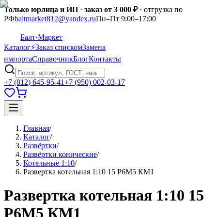
Только юрлица и ИП
·
заказ от 3 000 ₽
· отгрузка по
РФ
baltmarket812@yandex.ru
Пн–Пт 9:00–17:00
Балт
·Маркет
Каталог
⚡
Заказ списком
Замена
импорта
Справочник
Блог
Контакты
+7 (812) 645-95-41
+7 (950) 002-03-17
Главная
/
Каталог
/
Развёртки
/
Развёртки конические
/
Котельные 1:10
/
Развертка котельная 1:10 15 Р6М5 КМ1
Развертка котельная 1:10 15
Р6М5 КМ1