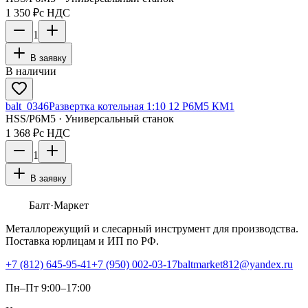
1 350 ₽
с НДС
1
В заявку
В наличии
balt_0346
Развертка котельная 1:10 12 Р6М5 КМ1
HSS/Р6М5 · Универсальный станок
1 368 ₽
с НДС
1
В заявку
Балт
·Маркет
Металлорежущий и слесарный инструмент для производства.
Поставка юрлицам и ИП по РФ.
+7 (812) 645-95-41
+7 (950) 002-03-17
baltmarket812@yandex.ru
Пн–Пт 9:00–17:00