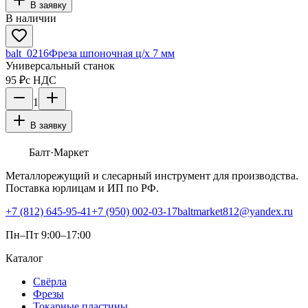
В заявку
В наличии
balt_0216
Фреза шпоночная ц/х 7 мм
Универсальный станок
95 ₽
с НДС
1
В заявку
Балт
·Маркет
Металлорежущий и слесарный инструмент для производства.
Поставка юрлицам и ИП по РФ.
+7 (812) 645-95-41
+7 (950) 002-03-17
baltmarket812@yandex.ru
Пн–Пт 9:00–17:00
Каталог
Свёрла
Фрезы
Токарные пластины