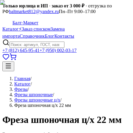
Только юрлица и ИП
·
заказ от 3 000 ₽
· отгрузка по
РФ
baltmarket812@yandex.ru
Пн–Пт 9:00–17:00
Балт
·Маркет
Каталог
⚡
Заказ списком
Замена
импорта
Справочник
Блог
Контакты
+7 (812) 645-95-41
+7 (950) 002-03-17
Главная
/
Каталог
/
Фрезы
/
Фрезы шпоночные
/
Фрезы шпоночные ц/х
/
Фреза шпоночная ц/х 22 мм
Фреза шпоночная ц/х 22 мм