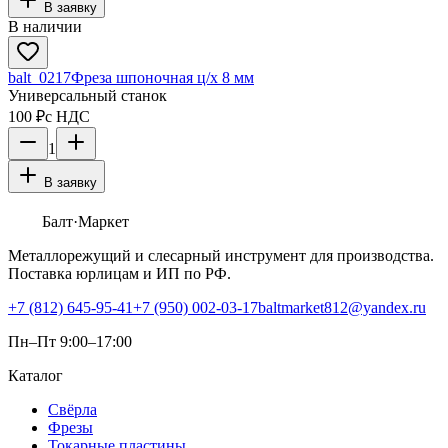
В заявку
В наличии
balt_0217
Фреза шпоночная ц/х 8 мм
Универсальный станок
100 ₽
с НДС
1
В заявку
Балт
·Маркет
Металлорежущий и слесарный инструмент для производства.
Поставка юрлицам и ИП по РФ.
+7 (812) 645-95-41
+7 (950) 002-03-17
baltmarket812@yandex.ru
Пн–Пт 9:00–17:00
Каталог
Свёрла
Фрезы
Токарные пластины