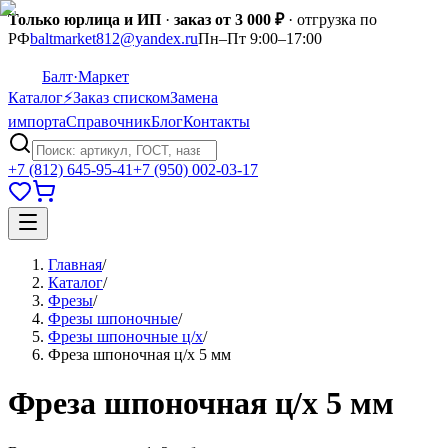
Только юрлица и ИП
·
заказ от 3 000 ₽
· отгрузка по
РФ
baltmarket812@yandex.ru
Пн–Пт 9:00–17:00
Балт
·Маркет
Каталог
⚡
Заказ списком
Замена
импорта
Справочник
Блог
Контакты
+7 (812) 645-95-41
+7 (950) 002-03-17
Главная
/
Каталог
/
Фрезы
/
Фрезы шпоночные
/
Фрезы шпоночные ц/х
/
Фреза шпоночная ц/х 5 мм
Фреза шпоночная ц/х 5 мм