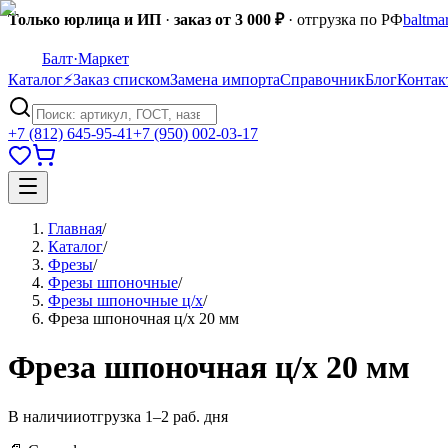
Только юрлица и ИП
·
заказ от 3 000 ₽
· отгрузка по РФ
baltma
Балт
·Маркет
Каталог
⚡
Заказ списком
Замена импорта
Справочник
Блог
Контак
+7 (812) 645-95-41
+7 (950) 002-03-17
Главная
/
Каталог
/
Фрезы
/
Фрезы шпоночные
/
Фрезы шпоночные ц/х
/
Фреза шпоночная ц/х 20 мм
Фреза шпоночная ц/х 20 мм
В наличии
отгрузка 1–2 раб. дня