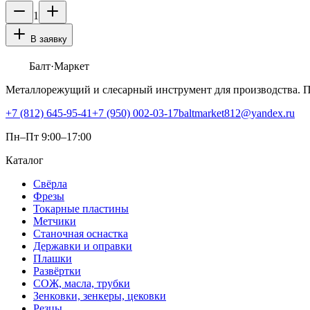
1
В заявку
Балт
·Маркет
Металлорежущий и слесарный инструмент для производства. 
+7 (812) 645-95-41
+7 (950) 002-03-17
baltmarket812@yandex.ru
Пн–Пт 9:00–17:00
Каталог
Свёрла
Фрезы
Токарные пластины
Метчики
Станочная оснастка
Державки и оправки
Плашки
Развёртки
СОЖ, масла, трубки
Зенковки, зенкеры, цековки
Резцы