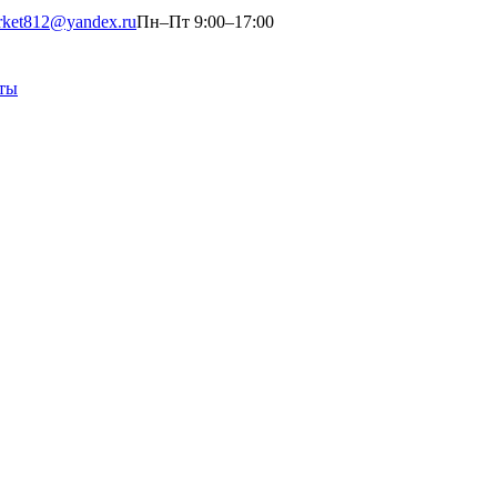
rket812@yandex.ru
Пн–Пт 9:00–17:00
ты