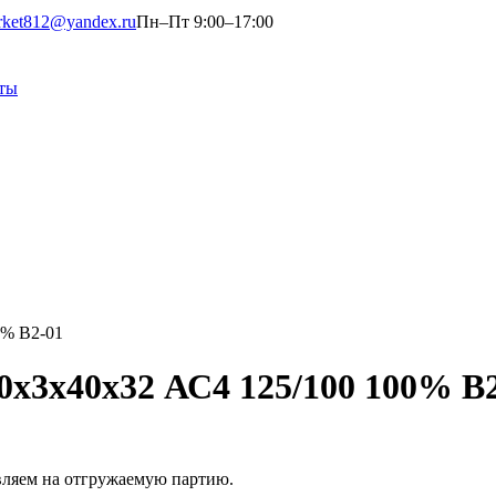
rket812@yandex.ru
Пн–Пт 9:00–17:00
ты
0% В2-01
0х3х40х32 АС4 125/100 100% В
вляем на отгружаемую партию.