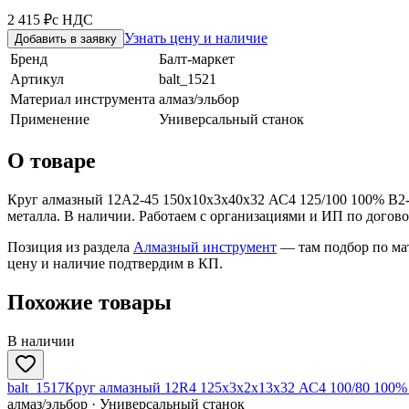
2 415 ₽
с НДС
Узнать цену и наличие
Добавить в заявку
Бренд
Балт-маркет
Артикул
balt_1521
Материал инструмента
алмаз/эльбор
Применение
Универсальный станок
О товаре
Круг алмазный 12А2-45 150х10х3х40х32 АС4 125/100 100% В2
металла. В наличии. Работаем с организациями и ИП по договор
Позиция из раздела
Алмазный инструмент
— там подбор по ма
цену и наличие подтвердим в КП.
Похожие товары
В наличии
balt_1517
Круг алмазный 12R4 125х3х2х13х32 АС4 100/80 100%
алмаз/эльбор · Универсальный станок