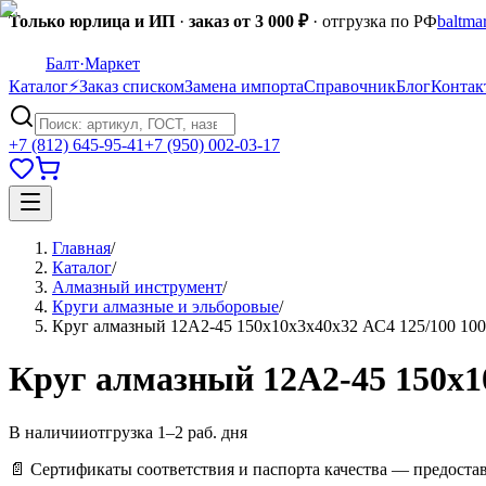
Только юрлица и ИП
·
заказ от 3 000 ₽
· отгрузка по РФ
baltma
Балт
·Маркет
Каталог
⚡
Заказ списком
Замена импорта
Справочник
Блог
Контак
+7 (812) 645-95-41
+7 (950) 002-03-17
Главная
/
Каталог
/
Алмазный инструмент
/
Круги алмазные и эльборовые
/
Круг алмазный 12А2-45 150х10х3х40х32 АС4 125/100 10
Круг алмазный 12А2-45 150х1
В наличии
отгрузка 1–2 раб. дня
📄 Сертификаты соответствия и паспорта качества — предоста