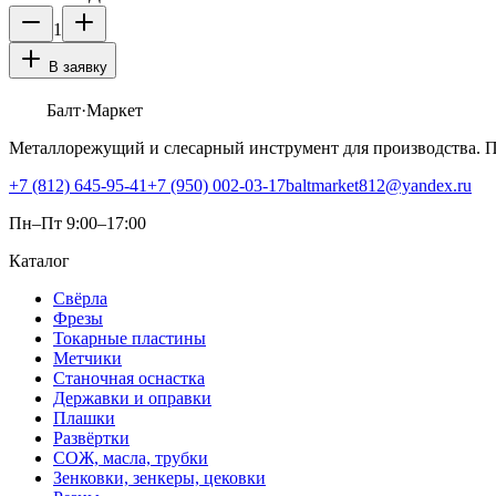
1
В заявку
Балт
·Маркет
Металлорежущий и слесарный инструмент для производства. 
+7 (812) 645-95-41
+7 (950) 002-03-17
baltmarket812@yandex.ru
Пн–Пт 9:00–17:00
Каталог
Свёрла
Фрезы
Токарные пластины
Метчики
Станочная оснастка
Державки и оправки
Плашки
Развёртки
СОЖ, масла, трубки
Зенковки, зенкеры, цековки