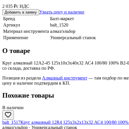
2 035 ₽
с НДС
Узнать цену и наличие
Добавить в заявку
Бренд
Балт-маркет
Артикул
balt_1520
Материал инструмента
алмаз/эльбор
Применение
Универсальный станок
О товаре
Круг алмазный 12А2-45 125х10х3х40х32 АС4 100/80 100% В2-0
со склада, доставка по РФ.
Позиция из раздела
Алмазный инструмент
— там подбор по ма
цену и наличие подтвердим в КП.
Похожие товары
В наличии
balt_1517
Круг алмазный 12R4 125х3х2х13х32 АС4 100/80 100%
алмаз/эльбор · Универсальный станок