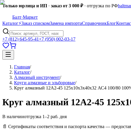
Только юрлица и ИП
·
заказ от 3 000 ₽
· отгрузка по РФ
baltma
Балт
·Маркет
Каталог
⚡
Заказ списком
Замена импорта
Справочник
Блог
Контак
+7 (812) 645-95-41
+7 (950) 002-03-17
Главная
/
Каталог
/
Алмазный инструмент
/
Круги алмазные и эльборовые
/
Круг алмазный 12А2-45 125х10х3х40х32 АС4 100/80 100
Круг алмазный 12А2-45 125х1
В наличии
отгрузка 1–2 раб. дня
📄 Сертификаты соответствия и паспорта качества — предоста