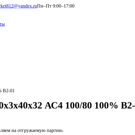
rket812@yandex.ru
Пн–Пт 9:00–17:00
ты
% В2-01
0х3х40х32 АС4 100/80 100% В2
вляем на отгружаемую партию.