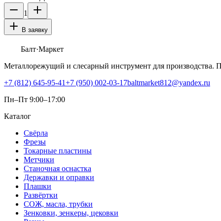
1
В заявку
Балт
·Маркет
Металлорежущий и слесарный инструмент для производства. 
+7 (812) 645-95-41
+7 (950) 002-03-17
baltmarket812@yandex.ru
Пн–Пт 9:00–17:00
Каталог
Свёрла
Фрезы
Токарные пластины
Метчики
Станочная оснастка
Державки и оправки
Плашки
Развёртки
СОЖ, масла, трубки
Зенковки, зенкеры, цековки