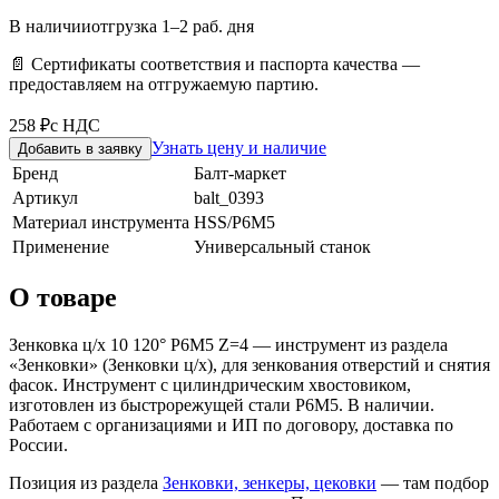
В наличии
отгрузка 1–2 раб. дня
📄 Сертификаты соответствия и паспорта качества —
предоставляем на отгружаемую партию.
258 ₽
с НДС
Узнать цену и наличие
Добавить в заявку
Бренд
Балт-маркет
Артикул
balt_0393
Материал инструмента
HSS/Р6М5
Применение
Универсальный станок
О товаре
Зенковка ц/х 10 120° Р6М5 Z=4 — инструмент из раздела
«Зенковки» (Зенковки ц/х), для зенкования отверстий и снятия
фасок. Инструмент с цилиндрическим хвостовиком,
изготовлен из быстрорежущей стали Р6М5. В наличии.
Работаем с организациями и ИП по договору, доставка по
России.
Позиция из раздела
Зенковки, зенкеры, цековки
— там подбор