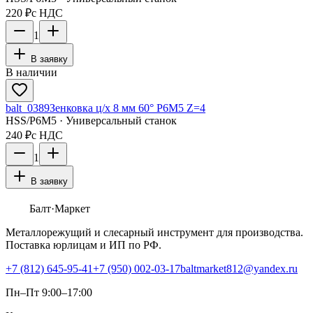
220 ₽
с НДС
1
В заявку
В наличии
balt_0389
Зенковка ц/х 8 мм 60° Р6М5 Z=4
HSS/Р6М5 · Универсальный станок
240 ₽
с НДС
1
В заявку
Балт
·Маркет
Металлорежущий и слесарный инструмент для производства.
Поставка юрлицам и ИП по РФ.
+7 (812) 645-95-41
+7 (950) 002-03-17
baltmarket812@yandex.ru
Пн–Пт 9:00–17:00