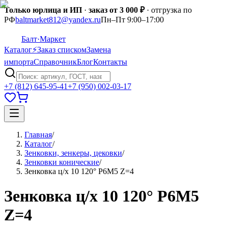
Только юрлица и ИП
·
заказ от 3 000 ₽
· отгрузка по
РФ
baltmarket812@yandex.ru
Пн–Пт 9:00–17:00
Балт
·Маркет
Каталог
⚡
Заказ списком
Замена
импорта
Справочник
Блог
Контакты
+7 (812) 645-95-41
+7 (950) 002-03-17
Главная
/
Каталог
/
Зенковки, зенкеры, цековки
/
Зенковки конические
/
Зенковка ц/х 10 120° Р6М5 Z=4
Зенковка ц/х 10 120° Р6М5
Z=4