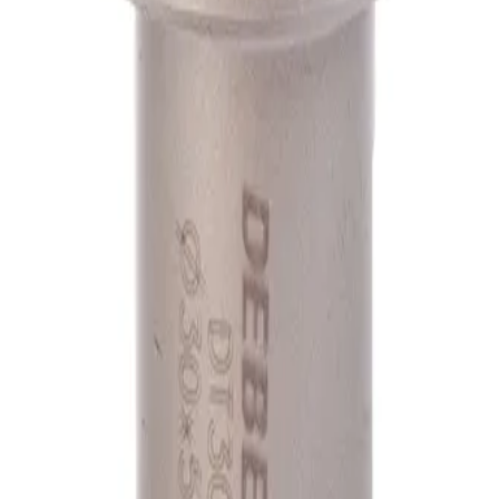
А1
А1