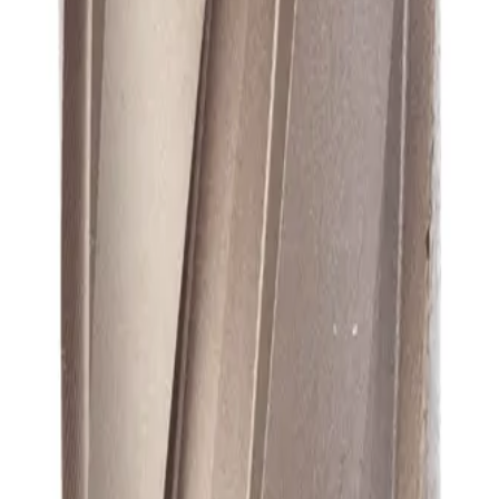
А1
А1