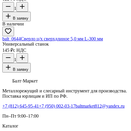
1
В заявку
В наличии
balt_0644
Сверло ц/х сверхдлиное 5,0 мм L-300 мм
Универсальный станок
145 ₽
с НДС
1
В заявку
Балт
·Маркет
Металлорежущий и слесарный инструмент для производства.
Поставка юрлицам и ИП по РФ.
+7 (812) 645-95-41
+7 (950) 002-03-17
baltmarket812@yandex.ru
Пн–Пт 9:00–17:00
Каталог