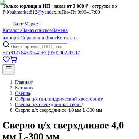
Только юрлица и ИП
·
заказ от 3 000 ₽
· отгрузка по
РФ
baltmarket812@yandex.ru
Пн–Пт 9:00–17:00
Балт
·Маркет
Каталог
⚡
Заказ списком
Замена
импорта
Справочник
Блог
Контакты
+7 (812) 645-95-41
+7 (950) 002-03-17
Главная
/
Каталог
/
Свёрла
/
Свёрла ц/х (цилиндрический хвостовик)
/
Свёрла ц/х сверхдлинная серия
/
Сверло ц/х сверхдлиное 4,0 мм L-300 мм
Сверло ц/х сверхдлиное 4,0
мм L-300 мм