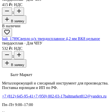
415 ₽
с НДС
1
В заявку
В наличии
balt_1789
Сверло ц/х твердосплавное 4,2 мм ВК8 цельное
твердосплав · Для ЧПУ
532 ₽
с НДС
1
В заявку
Балт
·Маркет
Металлорежущий и слесарный инструмент для производства.
Поставка юрлицам и ИП по РФ.
+7 (812) 645-95-41
+7 (950) 002-03-17
baltmarket812@yandex.ru
Пн–Пт 9:00–17:00