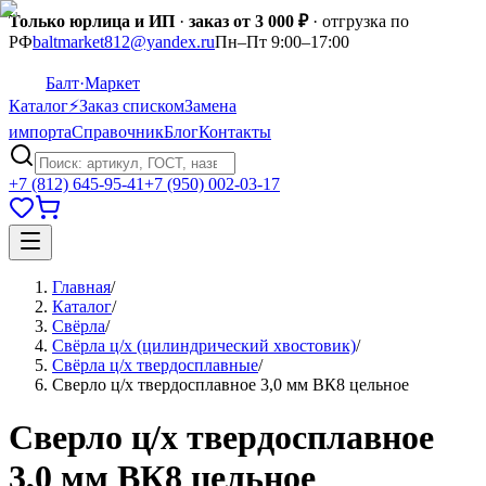
Только юрлица и ИП
·
заказ от 3 000 ₽
· отгрузка по
РФ
baltmarket812@yandex.ru
Пн–Пт 9:00–17:00
Балт
·Маркет
Каталог
⚡
Заказ списком
Замена
импорта
Справочник
Блог
Контакты
+7 (812) 645-95-41
+7 (950) 002-03-17
Главная
/
Каталог
/
Свёрла
/
Свёрла ц/х (цилиндрический хвостовик)
/
Свёрла ц/х твердосплавные
/
Сверло ц/х твердосплавное 3,0 мм ВК8 цельное
Сверло ц/х твердосплавное
3,0 мм ВК8 цельное