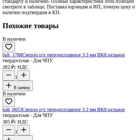
стандарту и наличию. Полные характеристики этой позиции
смотрите в таблице. Поставка юрлицам и ИП, точную цену и
наличие подтвердим в КП.
Похожие товары
В наличии
balt_1788
Сверло ц/х твердосплавное 3,3 мм ВК8 цельное
твердосплав · Для ЧПУ
282 ₽
с НДС
1
В заявку
В наличии
balt_0653
Сверло ц/х твердосплавное 3,2 мм ВК8 цельное
твердосплав · Для ЧПУ
385 ₽
с НДС
1