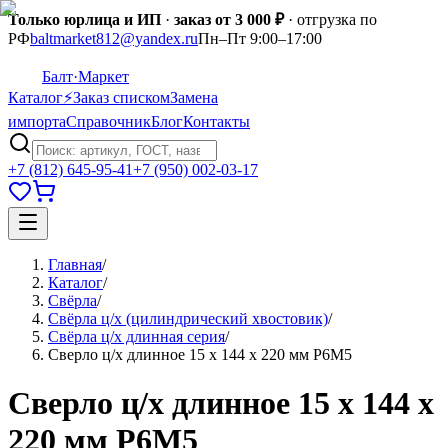
Только юрлица и ИП
·
заказ от 3 000 ₽
· отгрузка по
РФ
baltmarket812@yandex.ru
Пн–Пт 9:00–17:00
Балт
·Маркет
Каталог
⚡
Заказ списком
Замена
импорта
Справочник
Блог
Контакты
+7 (812) 645-95-41
+7 (950) 002-03-17
Главная
/
Каталог
/
Свёрла
/
Свёрла ц/х (цилиндрический хвостовик)
/
Свёрла ц/х длинная серия
/
Сверло ц/х длинное 15 х 144 х 220 мм Р6М5
Сверло ц/х длинное 15 х 144 х
220 мм Р6М5