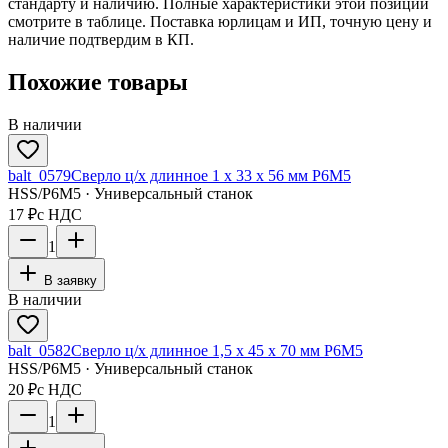
стандарту и наличию. Полные характеристики этой позиции
смотрите в таблице. Поставка юрлицам и ИП, точную цену и
наличие подтвердим в КП.
Похожие товары
В наличии
balt_0579
Сверло ц/х длинное 1 х 33 х 56 мм Р6М5
HSS/Р6М5 · Универсальный станок
17 ₽
с НДС
1
В заявку
В наличии
balt_0582
Сверло ц/х длинное 1,5 х 45 х 70 мм Р6М5
HSS/Р6М5 · Универсальный станок
20 ₽
с НДС
1