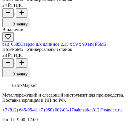
24 ₽
с НДС
1
В заявку
В наличии
balt_0585
Сверло ц/х длинное 2,15 х 59 х 90 мм Р6М5
HSS/Р6М5 · Универсальный станок
28 ₽
с НДС
1
В заявку
Балт
·Маркет
Металлорежущий и слесарный инструмент для производства.
Поставка юрлицам и ИП по РФ.
+7 (812) 645-95-41
+7 (950) 002-03-17
baltmarket812@yandex.ru
Пн–Пт 9:00–17:00