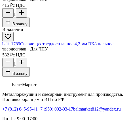
415 ₽
с НДС
1
В заявку
В наличии
balt_1789
Сверло ц/х твердосплавное 4,2 мм ВК8 цельное
твердосплав · Для ЧПУ
532 ₽
с НДС
1
В заявку
Балт
·Маркет
Металлорежущий и слесарный инструмент для производства.
Поставка юрлицам и ИП по РФ.
+7 (812) 645-95-41
+7 (950) 002-03-17
baltmarket812@yandex.ru
Пн–Пт 9:00–17:00