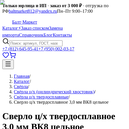
Только юрлица и ИП
·
заказ от 3 000 ₽
· отгрузка по
РФ
baltmarket812@yandex.ru
Пн–Пт 9:00–17:00
Балт
·Маркет
Каталог
⚡
Заказ списком
Замена
импорта
Справочник
Блог
Контакты
+7 (812) 645-95-41
+7 (950) 002-03-17
Главная
/
Каталог
/
Свёрла
/
Свёрла ц/х (цилиндрический хвостовик)
/
Свёрла ц/х твердосплавные
/
Сверло ц/х твердосплавное 3,0 мм ВК8 цельное
Сверло ц/х твердосплавное
3,0 мм ВК8 цельное