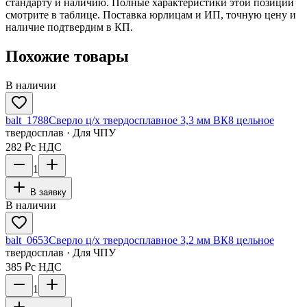
стандарту и наличию. Полные характеристики этой позиции
смотрите в таблице. Поставка юрлицам и ИП, точную цену и
наличие подтвердим в КП.
Похожие товары
В наличии
balt_1788
Сверло ц/х твердосплавное 3,3 мм ВК8 цельное
твердосплав · Для ЧПУ
282 ₽
с НДС
1
В заявку
В наличии
balt_0653
Сверло ц/х твердосплавное 3,2 мм ВК8 цельное
твердосплав · Для ЧПУ
385 ₽
с НДС
1