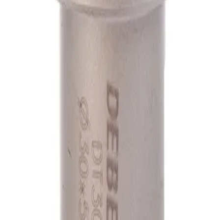
А1
А1