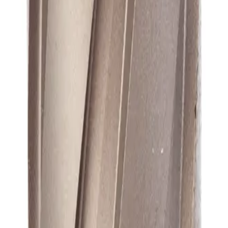
А1
А1