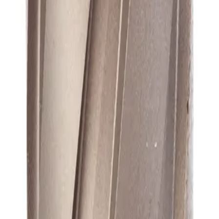
А1
А1