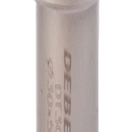
А1
А1