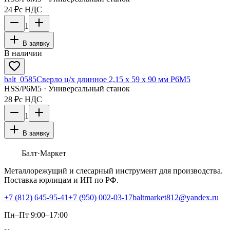
24 ₽
с НДС
1
В заявку
В наличии
balt_0585
Сверло ц/х длинное 2,15 х 59 х 90 мм Р6М5
HSS/Р6М5 · Универсальный станок
28 ₽
с НДС
1
В заявку
Балт
·Маркет
Металлорежущий и слесарный инструмент для производства.
Поставка юрлицам и ИП по РФ.
+7 (812) 645-95-41
+7 (950) 002-03-17
baltmarket812@yandex.ru
Пн–Пт 9:00–17:00