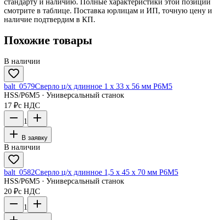
стандарту и наличию. Полные характеристики этой позиции
смотрите в таблице. Поставка юрлицам и ИП, точную цену и
наличие подтвердим в КП.
Похожие товары
В наличии
balt_0579
Сверло ц/х длинное 1 х 33 х 56 мм Р6М5
HSS/Р6М5 · Универсальный станок
17 ₽
с НДС
1
В заявку
В наличии
balt_0582
Сверло ц/х длинное 1,5 х 45 х 70 мм Р6М5
HSS/Р6М5 · Универсальный станок
20 ₽
с НДС
1