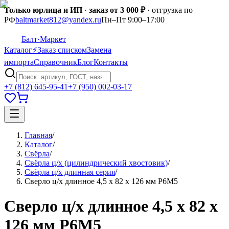
Только юрлица и ИП
·
заказ от 3 000 ₽
· отгрузка по
РФ
baltmarket812@yandex.ru
Пн–Пт 9:00–17:00
Балт
·Маркет
Каталог
⚡
Заказ списком
Замена
импорта
Справочник
Блог
Контакты
+7 (812) 645-95-41
+7 (950) 002-03-17
Главная
/
Каталог
/
Свёрла
/
Свёрла ц/х (цилиндрический хвостовик)
/
Свёрла ц/х длинная серия
/
Сверло ц/х длинное 4,5 х 82 х 126 мм Р6М5
Сверло ц/х длинное 4,5 х 82 х
126 мм Р6М5