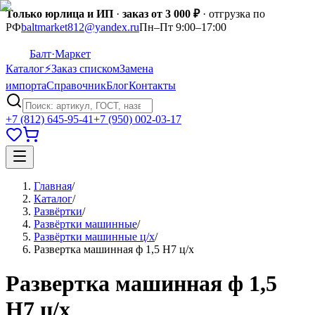
Только юрлица и ИП
·
заказ от 3 000 ₽
· отгрузка по
РФ
baltmarket812@yandex.ru
Пн–Пт 9:00–17:00
Балт
·Маркет
Каталог
⚡
Заказ списком
Замена
импорта
Справочник
Блог
Контакты
+7 (812) 645-95-41
+7 (950) 002-03-17
Главная
/
Каталог
/
Развёртки
/
Развёртки машинные
/
Развёртки машинные ц/х
/
Развертка машинная ф 1,5 Н7 ц/х
Развертка машинная ф 1,5
Н7 ц/х