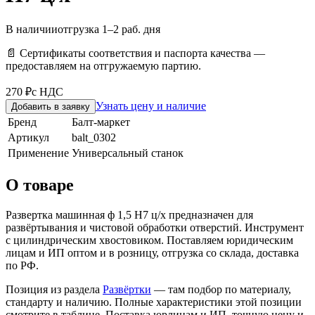
В наличии
отгрузка 1–2 раб. дня
📄 Сертификаты соответствия и паспорта качества —
предоставляем на отгружаемую партию.
270 ₽
с НДС
Узнать цену и наличие
Добавить в заявку
Бренд
Балт-маркет
Артикул
balt_0302
Применение
Универсальный станок
О товаре
Развертка машинная ф 1,5 Н7 ц/х предназначен для
развёртывания и чистовой обработки отверстий. Инструмент
с цилиндрическим хвостовиком. Поставляем юридическим
лицам и ИП оптом и в розницу, отгрузка со склада, доставка
по РФ.
Позиция из раздела
Развёртки
— там подбор по материалу,
стандарту и наличию. Полные характеристики этой позиции
смотрите в таблице. Поставка юрлицам и ИП, точную цену и