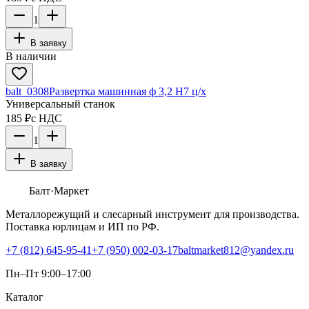
1
В заявку
В наличии
balt_0308
Развертка машинная ф 3,2 Н7 ц/х
Универсальный станок
185 ₽
с НДС
1
В заявку
Балт
·Маркет
Металлорежущий и слесарный инструмент для производства.
Поставка юрлицам и ИП по РФ.
+7 (812) 645-95-41
+7 (950) 002-03-17
baltmarket812@yandex.ru
Пн–Пт 9:00–17:00
Каталог