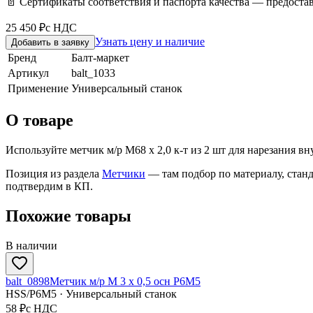
📄 Сертификаты соответствия и паспорта качества — предоста
25 450 ₽
с НДС
Узнать цену и наличие
Добавить в заявку
Бренд
Балт-маркет
Артикул
balt_1033
Применение
Универсальный станок
О товаре
Используйте метчик м/р М68 х 2,0 к-т из 2 шт для нарезания в
Позиция из раздела
Метчики
— там подбор по материалу, стан
подтвердим в КП.
Похожие товары
В наличии
balt_0898
Метчик м/р М 3 х 0,5 осн Р6М5
HSS/Р6М5 · Универсальный станок
58 ₽
с НДС