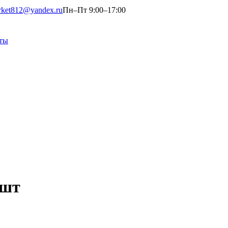
rket812@yandex.ru
Пн–Пт 9:00–17:00
ты
 шт