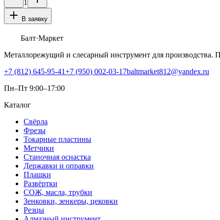
1
В заявку
Балт
·Маркет
Металлорежущий и слесарный инструмент для производства. 
+7 (812) 645-95-41
+7 (950) 002-03-17
baltmarket812@yandex.ru
Пн–Пт 9:00–17:00
Каталог
Свёрла
Фрезы
Токарные пластины
Метчики
Станочная оснастка
Державки и оправки
Плашки
Развёртки
СОЖ, масла, трубки
Зенковки, зенкеры, цековки
Резцы
Алмазный инструмент