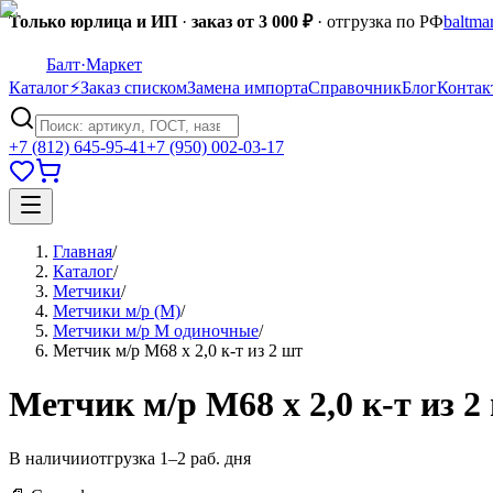
Только юрлица и ИП
·
заказ от 3 000 ₽
· отгрузка по РФ
baltma
Балт
·Маркет
Каталог
⚡
Заказ списком
Замена импорта
Справочник
Блог
Контак
+7 (812) 645-95-41
+7 (950) 002-03-17
Главная
/
Каталог
/
Метчики
/
Метчики м/р (M)
/
Метчики м/р М одиночные
/
Метчик м/р М68 х 2,0 к-т из 2 шт
Метчик м/р М68 х 2,0 к-т из 2
В наличии
отгрузка 1–2 раб. дня