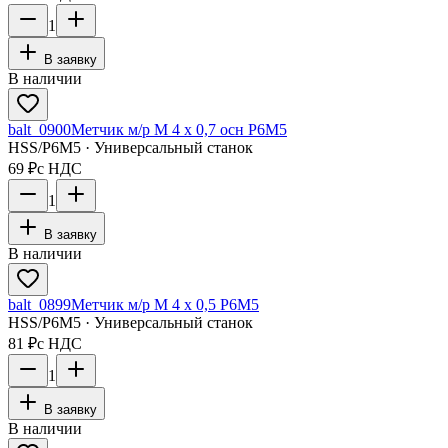
1
В заявку
В наличии
balt_0900
Метчик м/р М 4 х 0,7 осн Р6М5
HSS/Р6М5 · Универсальный станок
69 ₽
с НДС
1
В заявку
В наличии
balt_0899
Метчик м/р М 4 х 0,5 Р6М5
HSS/Р6М5 · Универсальный станок
81 ₽
с НДС
1
В заявку
В наличии