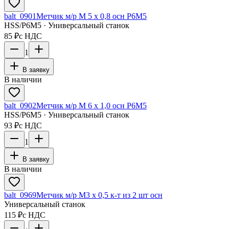
balt_0901
Метчик м/р М 5 х 0,8 осн Р6М5
HSS/Р6М5 · Универсальный станок
85 ₽
с НДС
1
В заявку
В наличии
balt_0902
Метчик м/р М 6 х 1,0 осн Р6М5
HSS/Р6М5 · Универсальный станок
93 ₽
с НДС
1
В заявку
В наличии
balt_0969
Метчик м/р М3 х 0,5 к-т из 2 шт осн
Универсальный станок
115 ₽
с НДС