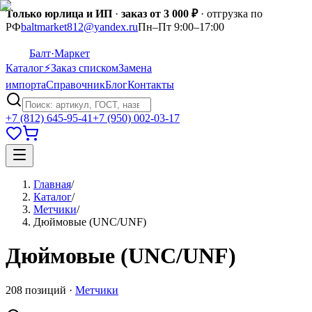
Только юрлица и ИП
·
заказ от 3 000 ₽
· отгрузка по
РФ
baltmarket812@yandex.ru
Пн–Пт 9:00–17:00
Балт
·Маркет
Каталог
⚡
Заказ списком
Замена
импорта
Справочник
Блог
Контакты
+7 (812) 645-95-41
+7 (950) 002-03-17
Главная
/
Каталог
/
Метчики
/
Дюймовые (UNC/UNF)
Дюймовые (UNC/UNF)
208
позиций
·
Метчики