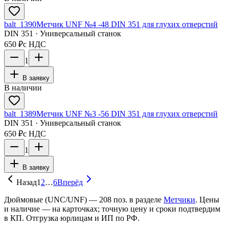
balt_1390
Метчик UNF №4 -48 DIN 351 для глухих отверстий
DIN 351 · Универсальный станок
650 ₽
с НДС
1
В заявку
В наличии
balt_1389
Метчик UNF №3 -56 DIN 351 для глухих отверстий
DIN 351 · Универсальный станок
650 ₽
с НДС
1
В заявку
Назад
1
2
…
6
Вперёд
Дюймовые (UNC/UNF)
—
208
поз. в разделе
Метчики
. Цены
и наличие — на карточках; точную цену и сроки подтвердим
в КП. Отгрузка юрлицам и ИП по РФ.