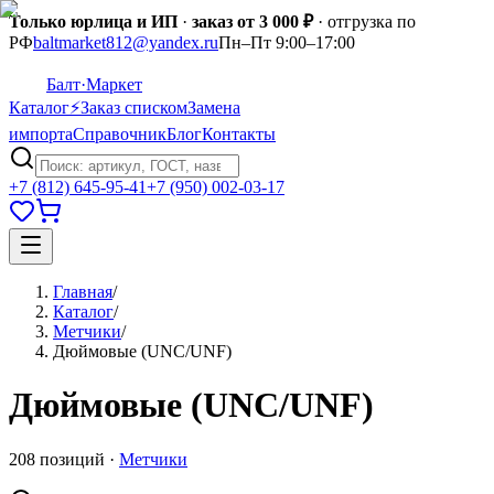
Только юрлица и ИП
·
заказ от 3 000 ₽
· отгрузка по
РФ
baltmarket812@yandex.ru
Пн–Пт 9:00–17:00
Балт
·Маркет
Каталог
⚡
Заказ списком
Замена
импорта
Справочник
Блог
Контакты
+7 (812) 645-95-41
+7 (950) 002-03-17
Главная
/
Каталог
/
Метчики
/
Дюймовые (UNC/UNF)
Дюймовые (UNC/UNF)
208
позиций
·
Метчики