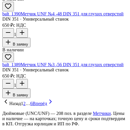
balt_1390
Метчик UNF №4 -48 DIN 351 для глухих отверстий
DIN 351 · Универсальный станок
650 ₽
с НДС
1
В заявку
В наличии
balt_1389
Метчик UNF №3 -56 DIN 351 для глухих отверстий
DIN 351 · Универсальный станок
650 ₽
с НДС
1
В заявку
Назад
1
2
…
6
Вперёд
Дюймовые (UNC/UNF)
—
208
поз. в разделе
Метчики
. Цены
и наличие — на карточках; точную цену и сроки подтвердим
в КП. Отгрузка юрлицам и ИП по РФ.