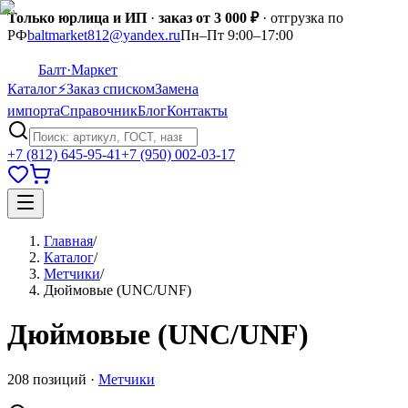
Только юрлица и ИП
·
заказ от 3 000 ₽
· отгрузка по
РФ
baltmarket812@yandex.ru
Пн–Пт 9:00–17:00
Балт
·Маркет
Каталог
⚡
Заказ списком
Замена
импорта
Справочник
Блог
Контакты
+7 (812) 645-95-41
+7 (950) 002-03-17
Главная
/
Каталог
/
Метчики
/
Дюймовые (UNC/UNF)
Дюймовые (UNC/UNF)
208
позиций
·
Метчики