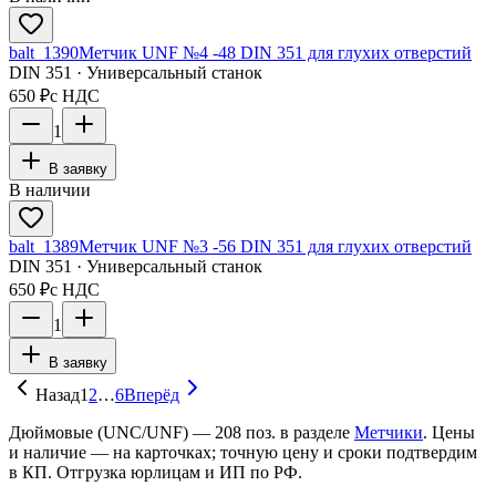
balt_1390
Метчик UNF №4 -48 DIN 351 для глухих отверстий
DIN 351 · Универсальный станок
650 ₽
с НДС
1
В заявку
В наличии
balt_1389
Метчик UNF №3 -56 DIN 351 для глухих отверстий
DIN 351 · Универсальный станок
650 ₽
с НДС
1
В заявку
Назад
1
2
…
6
Вперёд
Дюймовые (UNC/UNF)
—
208
поз. в разделе
Метчики
. Цены
и наличие — на карточках; точную цену и сроки подтвердим
в КП. Отгрузка юрлицам и ИП по РФ.