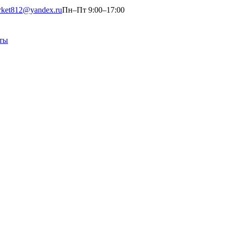
rket812@yandex.ru
Пн–Пт 9:00–17:00
ты