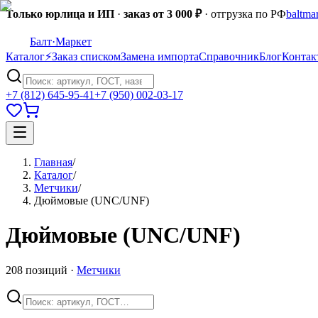
Только юрлица и ИП
·
заказ от 3 000 ₽
· отгрузка по РФ
baltma
Балт
·Маркет
Каталог
⚡
Заказ списком
Замена импорта
Справочник
Блог
Контак
+7 (812) 645-95-41
+7 (950) 002-03-17
Главная
/
Каталог
/
Метчики
/
Дюймовые (UNC/UNF)
Дюймовые (UNC/UNF)
208
позиций
·
Метчики