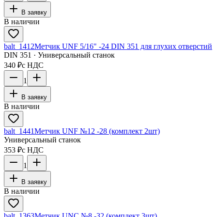
В заявку
В наличии
balt_1412
Метчик UNF 5/16" -24 DIN 351 для глухих отверстий
DIN 351 · Универсальный станок
340 ₽
с НДС
1
В заявку
В наличии
balt_1441
Метчик UNF №12 -28 (комплект 2шт)
Универсальный станок
353 ₽
с НДС
1
В заявку
В наличии
balt_1363
Метчик UNC №8 -32 (комплект 3шт)