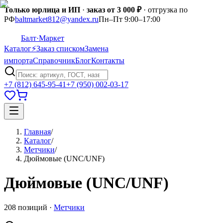
Только юрлица и ИП
·
заказ от 3 000 ₽
· отгрузка по
РФ
baltmarket812@yandex.ru
Пн–Пт 9:00–17:00
Балт
·Маркет
Каталог
⚡
Заказ списком
Замена
импорта
Справочник
Блог
Контакты
+7 (812) 645-95-41
+7 (950) 002-03-17
Главная
/
Каталог
/
Метчики
/
Дюймовые (UNC/UNF)
Дюймовые (UNC/UNF)
208
позиций
·
Метчики