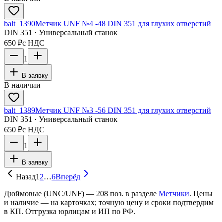
balt_1390
Метчик UNF №4 -48 DIN 351 для глухих отверстий
DIN 351 · Универсальный станок
650 ₽
с НДС
1
В заявку
В наличии
balt_1389
Метчик UNF №3 -56 DIN 351 для глухих отверстий
DIN 351 · Универсальный станок
650 ₽
с НДС
1
В заявку
Назад
1
2
…
6
Вперёд
Дюймовые (UNC/UNF)
—
208
поз. в разделе
Метчики
. Цены
и наличие — на карточках; точную цену и сроки подтвердим
в КП. Отгрузка юрлицам и ИП по РФ.