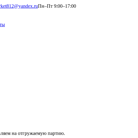
rket812@yandex.ru
Пн–Пт 9:00–17:00
ты
вляем на отгружаемую партию.