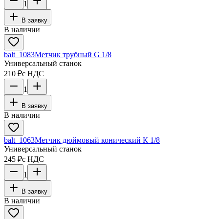
1
В заявку
В наличии
balt_1083
Метчик трубный G 1/8
Универсальный станок
210 ₽
с НДС
1
В заявку
В наличии
balt_1063
Метчик дюймовый конический К 1/8
Универсальный станок
245 ₽
с НДС
1
В заявку
В наличии