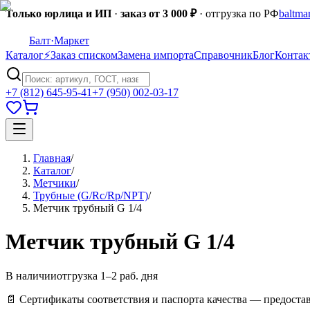
Только юрлица и ИП
·
заказ от 3 000 ₽
· отгрузка по РФ
baltma
Балт
·Маркет
Каталог
⚡
Заказ списком
Замена импорта
Справочник
Блог
Контак
+7 (812) 645-95-41
+7 (950) 002-03-17
Главная
/
Каталог
/
Метчики
/
Трубные (G/Rc/Rp/NPT)
/
Метчик трубный G 1/4
Метчик трубный G 1/4
В наличии
отгрузка 1–2 раб. дня
📄 Сертификаты соответствия и паспорта качества — предоста