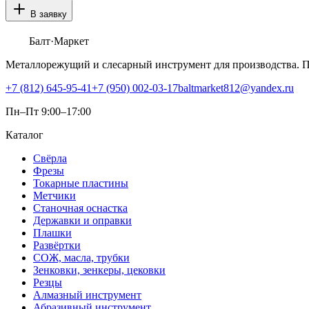
В заявку
Балт
·Маркет
Металлорежущий и слесарный инструмент для производства. 
+7 (812) 645-95-41
+7 (950) 002-03-17
baltmarket812@yandex.ru
Пн–Пт 9:00–17:00
Каталог
Свёрла
Фрезы
Токарные пластины
Метчики
Станочная оснастка
Державки и оправки
Плашки
Развёртки
СОЖ, масла, трубки
Зенковки, зенкеры, цековки
Резцы
Алмазный инструмент
Абразивный инструмент