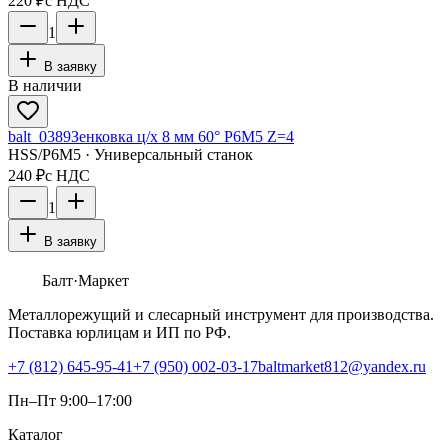
220 ₽
с НДС
1
В заявку
В наличии
balt_0389
Зенковка ц/х 8 мм 60° Р6М5 Z=4
HSS/Р6М5 · Универсальный станок
240 ₽
с НДС
1
В заявку
Балт
·Маркет
Металлорежущий и слесарный инструмент для производства.
Поставка юрлицам и ИП по РФ.
+7 (812) 645-95-41
+7 (950) 002-03-17
baltmarket812@yandex.ru
Пн–Пт 9:00–17:00
Каталог