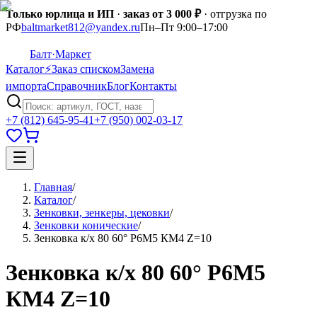
Только юрлица и ИП
·
заказ от 3 000 ₽
· отгрузка по
РФ
baltmarket812@yandex.ru
Пн–Пт 9:00–17:00
Балт
·Маркет
Каталог
⚡
Заказ списком
Замена
импорта
Справочник
Блог
Контакты
+7 (812) 645-95-41
+7 (950) 002-03-17
Главная
/
Каталог
/
Зенковки, зенкеры, цековки
/
Зенковки конические
/
Зенковка к/х 80 60° Р6М5 КМ4 Z=10
Зенковка к/х 80 60° Р6М5
КМ4 Z=10