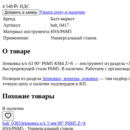
4 548 ₽
с НДС
Узнать цену и наличие
Добавить в заявку
Бренд
Балт-маркет
Артикул
balt_0417
Материал инструмента
HSS/Р6М5
Применение
Универсальный станок
О товаре
Зенковка к/х 63 90° Р6М5 КМ4 Z=8 — инструмент из раздела «З
быстрорежущей стали Р6М5. В наличии. Работаем с организаци
Позиция из раздела
Зенковки, зенкеры, цековки
— там подбор п
точную цену и наличие подтвердим в КП.
Похожие товары
В наличии
balt_0385
Зенковка ц/х 5 мм 90° Р6М5 Z=4
HSS/Р6М5 · Универсальный станок