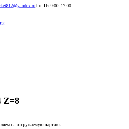
rket812@yandex.ru
Пн–Пт 9:00–17:00
ты
4 Z=8
вляем на отгружаемую партию.