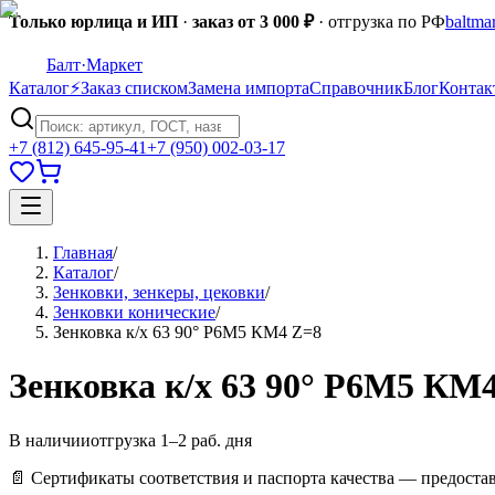
Только юрлица и ИП
·
заказ от 3 000 ₽
· отгрузка по РФ
baltma
Балт
·Маркет
Каталог
⚡
Заказ списком
Замена импорта
Справочник
Блог
Контак
+7 (812) 645-95-41
+7 (950) 002-03-17
Главная
/
Каталог
/
Зенковки, зенкеры, цековки
/
Зенковки конические
/
Зенковка к/х 63 90° Р6М5 КМ4 Z=8
Зенковка к/х 63 90° Р6М5 КМ
В наличии
отгрузка 1–2 раб. дня
📄 Сертификаты соответствия и паспорта качества — предоста