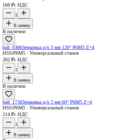
168 ₽
с НДС
1
В заявку
В наличии
balt_0386
Зенковка ц/х 5 мм 120° Р6М5 Z=4
HSS/Р6М5 · Универсальный станок
202 ₽
с НДС
1
В заявку
В наличии
balt_1730
Зенковка ц/х 5 мм 60° Р6М5 Z=4
HSS/Р6М5 · Универсальный станок
214 ₽
с НДС
1
В заявку