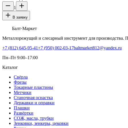
1
В заявку
Балт
·Маркет
Металлорежущий и слесарный инструмент для производства. 
+7 (812) 645-95-41
+7 (950) 002-03-17
baltmarket812@yandex.ru
Пн–Пт 9:00–17:00
Каталог
Свёрла
Фрезы
Токарные пластины
Метчики
Станочная оснастка
Державки и оправки
Плашки
Развёртки
СОЖ, масла, трубки
Зенковки, зенкеры, цековки