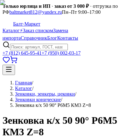
Только юрлица и ИП
·
заказ от 3 000 ₽
· отгрузка по
РФ
baltmarket812@yandex.ru
Пн–Пт 9:00–17:00
Балт
·Маркет
Каталог
⚡
Заказ списком
Замена
импорта
Справочник
Блог
Контакты
+7 (812) 645-95-41
+7 (950) 002-03-17
Главная
/
Каталог
/
Зенковки, зенкеры, цековки
/
Зенковки конические
/
Зенковка к/х 50 90° Р6М5 КМ3 Z=8
Зенковка к/х 50 90° Р6М5
КМ3 Z=8