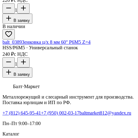
220 ₽
с НДС
1
В заявку
В наличии
balt_0389
Зенковка ц/х 8 мм 60° Р6М5 Z=4
HSS/Р6М5 · Универсальный станок
240 ₽
с НДС
1
В заявку
Балт
·Маркет
Металлорежущий и слесарный инструмент для производства.
Поставка юрлицам и ИП по РФ.
+7 (812) 645-95-41
+7 (950) 002-03-17
baltmarket812@yandex.ru
Пн–Пт 9:00–17:00
Каталог