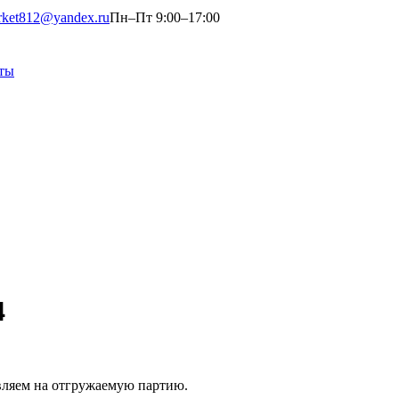
rket812@yandex.ru
Пн–Пт 9:00–17:00
ты
4
вляем на отгружаемую партию.