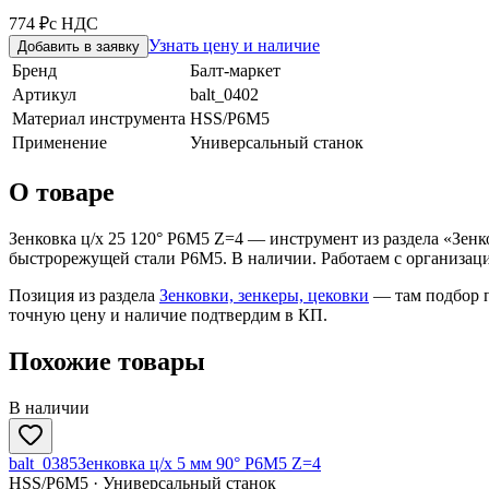
774 ₽
с НДС
Узнать цену и наличие
Добавить в заявку
Бренд
Балт-маркет
Артикул
balt_0402
Материал инструмента
HSS/Р6М5
Применение
Универсальный станок
О товаре
Зенковка ц/х 25 120° Р6М5 Z=4 — инструмент из раздела «Зенк
быстрорежущей стали Р6М5. В наличии. Работаем с организаци
Позиция из раздела
Зенковки, зенкеры, цековки
— там подбор п
точную цену и наличие подтвердим в КП.
Похожие товары
В наличии
balt_0385
Зенковка ц/х 5 мм 90° Р6М5 Z=4
HSS/Р6М5 · Универсальный станок