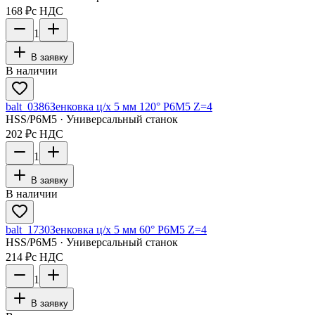
168 ₽
с НДС
1
В заявку
В наличии
balt_0386
Зенковка ц/х 5 мм 120° Р6М5 Z=4
HSS/Р6М5 · Универсальный станок
202 ₽
с НДС
1
В заявку
В наличии
balt_1730
Зенковка ц/х 5 мм 60° Р6М5 Z=4
HSS/Р6М5 · Универсальный станок
214 ₽
с НДС
1
В заявку