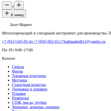
1
В заявку
Балт
·Маркет
Металлорежущий и слесарный инструмент для производства. 
+7 (812) 645-95-41
+7 (950) 002-03-17
baltmarket812@yandex.ru
Пн–Пт 9:00–17:00
Каталог
Свёрла
Фрезы
Токарные пластины
Метчики
Станочная оснастка
Державки и оправки
Плашки
Развёртки
СОЖ, масла, трубки
Зенковки, зенкеры, цековки