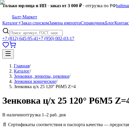
Только юрлица и ИП
·
заказ от 3 000 ₽
· отгрузка по РФ
baltma
Балт
·Маркет
Каталог
⚡
Заказ списком
Замена импорта
Справочник
Блог
Контак
+7 (812) 645-95-41
+7 (950) 002-03-17
Главная
/
Каталог
/
Зенковки, зенкеры, цековки
/
Зенковки конические
/
Зенковка ц/х 25 120° Р6М5 Z=4
Зенковка ц/х 25 120° Р6М5 Z=
В наличии
отгрузка 1–2 раб. дня
📄 Сертификаты соответствия и паспорта качества — предоста