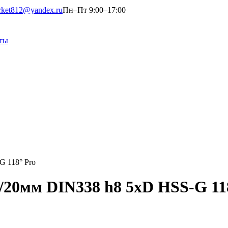
rket812@yandex.ru
Пн–Пт 9:00–17:00
ты
G 118° Pro
3/20мм DIN338 h8 5xD HSS-G 11