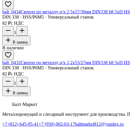
balt_0434
Сверло по металлу ц/х 2,5x57/30мм DIN338 h8 5xD HS
DIN 338 · HSS/Р6М5 · Универсальный станок
82 ₽
с НДС
1
В заявку
В наличии
balt_0432
Сверло по металлу ц/х 2,2x53/27мм DIN338 h8 5xD HS
DIN 338 · HSS/Р6М5 · Универсальный станок
82 ₽
с НДС
1
В заявку
Балт
·Маркет
Металлорежущий и слесарный инструмент для производства. 
+7 (812) 645-95-41
+7 (950) 002-03-17
baltmarket812@yandex.ru