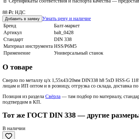
📄 Сертификаты соответствия и паспорта качества — предоста
88 ₽
с НДС
Узнать цену и наличие
Добавить в заявку
Бренд
Балт-маркет
Артикул
balt_0428
Стандарт
DIN 338
Материал инструмента
HSS/Р6М5
Применение
Универсальный станок
О товаре
Сверло по металлу ц/х 1,55x43/20мм DIN338 h8 5xD HSS-G 118
лицам и ИП оптом и в розницу, отгрузка со склада, доставка по
Позиция из раздела
Свёрла
— там подбор по материалу, станда
подтвердим в КП.
Тот же ГОСТ DIN 338 — другие размер
В наличии