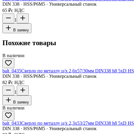
DIN 338 · HSS/Р6М5 · Универсальный станок
65 ₽
с НДС
1
В заявку
Похожие товары
В наличии
balt_0435
Сверло по металлу ц/х 2,6x57/30мм DIN338 h8 5xD HS
DIN 338 · HSS/Р6М5 · Универсальный станок
82 ₽
с НДС
1
В заявку
В наличии
balt_0433
Сверло по металлу ц/х 2,3x53/27мм DIN338 h8 5xD HS
DIN 338 · HSS/Р6М5 · Универсальный станок