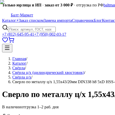
Только юрлица и ИП
·
заказ от 3 000 ₽
· отгрузка по РФ
baltma
Балт
·Маркет
Каталог
⚡
Заказ списком
Замена импорта
Справочник
Блог
Контак
+7 (812) 645-95-41
+7 (950) 002-03-17
Главная
/
Каталог
/
Свёрла
/
Свёрла ц/х (цилиндрический хвостовик)
/
Свёрла ц/х
/
Сверло по металлу ц/х 1,55x43/20мм DIN338 h8 5xD HSS-
Сверло по металлу ц/х 1,55x4
В наличии
отгрузка 1–2 раб. дня