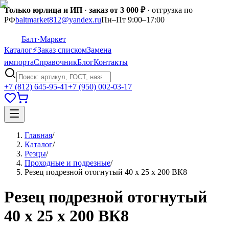
Только юрлица и ИП
·
заказ от 3 000 ₽
· отгрузка по
РФ
baltmarket812@yandex.ru
Пн–Пт 9:00–17:00
Балт
·Маркет
Каталог
⚡
Заказ списком
Замена
импорта
Справочник
Блог
Контакты
+7 (812) 645-95-41
+7 (950) 002-03-17
Главная
/
Каталог
/
Резцы
/
Проходные и подрезные
/
Резец подрезной отогнутый 40 х 25 х 200 ВК8
Резец подрезной отогнутый
40 х 25 х 200 ВК8