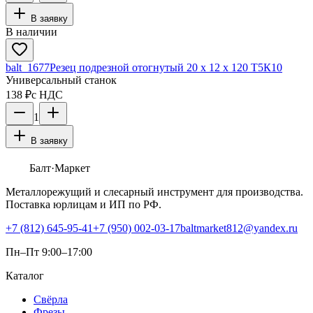
В заявку
В наличии
balt_1677
Резец подрезной отогнутый 20 х 12 х 120 Т5К10
Универсальный станок
138 ₽
с НДС
1
В заявку
Балт
·Маркет
Металлорежущий и слесарный инструмент для производства.
Поставка юрлицам и ИП по РФ.
+7 (812) 645-95-41
+7 (950) 002-03-17
baltmarket812@yandex.ru
Пн–Пт 9:00–17:00
Каталог
Свёрла
Фрезы