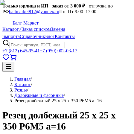
Только юрлица и ИП
·
заказ от 3 000 ₽
· отгрузка по
РФ
baltmarket812@yandex.ru
Пн–Пт 9:00–17:00
Балт
·Маркет
Каталог
⚡
Заказ списком
Замена
импорта
Справочник
Блог
Контакты
+7 (812) 645-95-41
+7 (950) 002-03-17
Главная
/
Каталог
/
Резцы
/
Долбёжные и фасонные
/
Резец долбежный 25 х 25 х 350 Р6М5 а=16
Резец долбежный 25 х 25 х
350 Р6М5 а=16