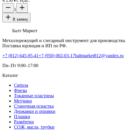
4 250 ₽
с НДС
1
В заявку
Балт
·Маркет
Металлорежущий и слесарный инструмент для производства.
Поставка юрлицам и ИП по РФ.
+7 (812) 645-95-41
+7 (950) 002-03-17
baltmarket812@yandex.ru
Пн–Пт 9:00–17:00
Каталог
Свёрла
Фрезы
Токарные пластины
Метчики
Станочная оснастка
Державки и оправки
Плашки
Развёртки
СОЖ, масла, трубки