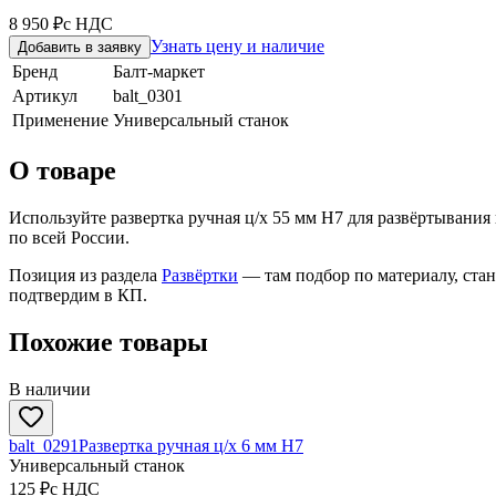
8 950 ₽
с НДС
Узнать цену и наличие
Добавить в заявку
Бренд
Балт-маркет
Артикул
balt_0301
Применение
Универсальный станок
О товаре
Используйте развертка ручная ц/х 55 мм Н7 для развёртывания
по всей России.
Позиция из раздела
Развёртки
— там подбор по материалу, ста
подтвердим в КП.
Похожие товары
В наличии
balt_0291
Развертка ручная ц/х 6 мм Н7
Универсальный станок
125 ₽
с НДС