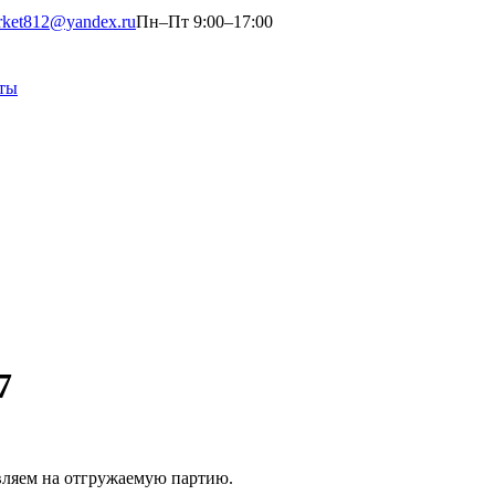
rket812@yandex.ru
Пн–Пт 9:00–17:00
ты
7
вляем на отгружаемую партию.