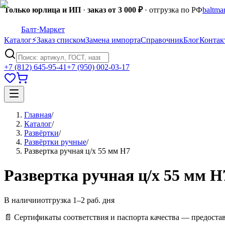
Только юрлица и ИП
·
заказ от 3 000 ₽
· отгрузка по РФ
baltma
Балт
·Маркет
Каталог
⚡
Заказ списком
Замена импорта
Справочник
Блог
Контак
+7 (812) 645-95-41
+7 (950) 002-03-17
Главная
/
Каталог
/
Развёртки
/
Развёртки ручные
/
Развертка ручная ц/х 55 мм Н7
Развертка ручная ц/х 55 мм Н
В наличии
отгрузка 1–2 раб. дня
📄 Сертификаты соответствия и паспорта качества — предоста