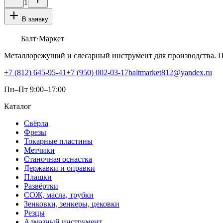
1
В заявку
Балт
·Маркет
Металлорежущий и слесарный инструмент для производства. 
+7 (812) 645-95-41
+7 (950) 002-03-17
baltmarket812@yandex.ru
Пн–Пт 9:00–17:00
Каталог
Свёрла
Фрезы
Токарные пластины
Метчики
Станочная оснастка
Державки и оправки
Плашки
Развёртки
СОЖ, масла, трубки
Зенковки, зенкеры, цековки
Резцы
Алмазный инструмент