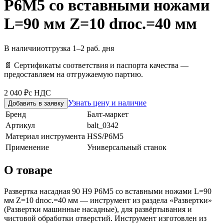
Р6М5 со вставными ножами
L=90 мм Z=10 dпос.=40 мм
В наличии
отгрузка 1–2 раб. дня
📄 Сертификаты соответствия и паспорта качества —
предоставляем на отгружаемую партию.
2 040 ₽
с НДС
Узнать цену и наличие
Добавить в заявку
Бренд
Балт-маркет
Артикул
balt_0342
Материал инструмента
HSS/Р6М5
Применение
Универсальный станок
О товаре
Развертка насадная 90 Н9 Р6М5 со вставными ножами L=90
мм Z=10 dпос.=40 мм — инструмент из раздела «Развертки»
(Развертки машинные насадные), для развёртывания и
чистовой обработки отверстий. Инструмент изготовлен из