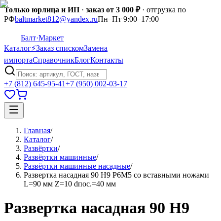
Только юрлица и ИП
·
заказ от 3 000 ₽
· отгрузка по
РФ
baltmarket812@yandex.ru
Пн–Пт 9:00–17:00
Балт
·Маркет
Каталог
⚡
Заказ списком
Замена
импорта
Справочник
Блог
Контакты
+7 (812) 645-95-41
+7 (950) 002-03-17
Главная
/
Каталог
/
Развёртки
/
Развёртки машинные
/
Развёртки машинные насадные
/
Развертка насадная 90 Н9 Р6М5 со вставными ножами
L=90 мм Z=10 dпос.=40 мм
Развертка насадная 90 Н9