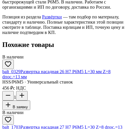
быстрорежущей стали Р6М5. В наличии. Работаем с
организациями и ИП по договору, доставка по России.
Позиция из раздела
Развёртки
— там подбор по материалу,
стандарту и наличию. Полные характеристики этой позиции
смотрите в таблице. Поставка юрлицам и ИП, точную цену и
наличие подтвердим в КП.
Похожие товары
В наличии
balt_0329
Развертка насадная 26 Н7 Р6М5 L=30 мм Z=8
dпос.=13 мм
HSS/Р6М5 · Универсальный станок
456 ₽
с НДС
1
В заявку
В наличии
balt_1703
Развертка насадная 27 Н7 Р6М5 L=30 Z=8 dпос.=13