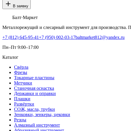
В заявку
Балт
·Маркет
Металлорежущий и слесарный инструмент для производства. 
+7 (812) 645-95-41
+7 (950) 002-03-17
baltmarket812@yandex.ru
Пн–Пт 9:00–17:00
Каталог
Свёрла
Фрезы
Токарные пластины
Метчики
Станочная оснастка
Державки и оправки
Плашки
Развёртки
СОЖ, масла, трубки
Зенковки, зенкеры, цековки
Резцы
Алмазный инструмент
Абразивный инструмент