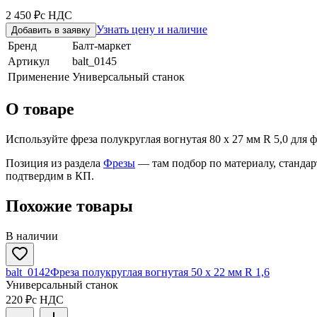
2 450 ₽
с НДС
Узнать цену и наличие
Добавить в заявку
Бренд
Балт-маркет
Артикул
balt_0145
Применение
Универсальный станок
О товаре
Используйте фреза полукруглая вогнутая 80 х 27 мм R 5,0 для 
Позиция из раздела
Фрезы
— там подбор по материалу, станда
подтвердим в КП.
Похожие товары
В наличии
balt_0142
Фреза полукруглая вогнутая 50 х 22 мм R 1,6
Универсальный станок
220 ₽
с НДС