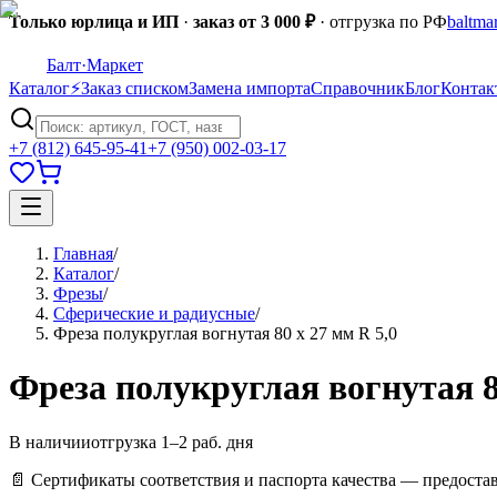
Только юрлица и ИП
·
заказ от 3 000 ₽
· отгрузка по РФ
baltma
Балт
·Маркет
Каталог
⚡
Заказ списком
Замена импорта
Справочник
Блог
Контак
+7 (812) 645-95-41
+7 (950) 002-03-17
Главная
/
Каталог
/
Фрезы
/
Сферические и радиусные
/
Фреза полукруглая вогнутая 80 х 27 мм R 5,0
Фреза полукруглая вогнутая 8
В наличии
отгрузка 1–2 раб. дня
📄 Сертификаты соответствия и паспорта качества — предоста