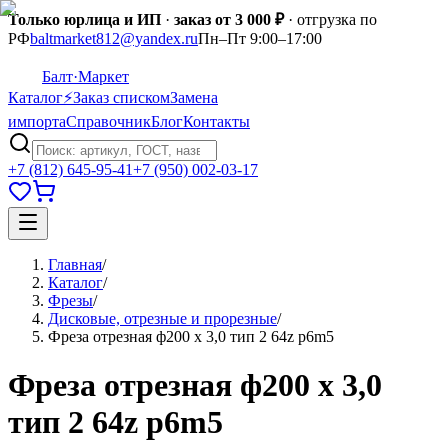
Только юрлица и ИП
·
заказ от 3 000 ₽
· отгрузка по
РФ
baltmarket812@yandex.ru
Пн–Пт 9:00–17:00
Балт
·Маркет
Каталог
⚡
Заказ списком
Замена
импорта
Справочник
Блог
Контакты
+7 (812) 645-95-41
+7 (950) 002-03-17
Главная
/
Каталог
/
Фрезы
/
Дисковые, отрезные и прорезные
/
Фреза отрезная ф200 х 3,0 тип 2 64z p6m5
Фреза отрезная ф200 х 3,0
тип 2 64z p6m5