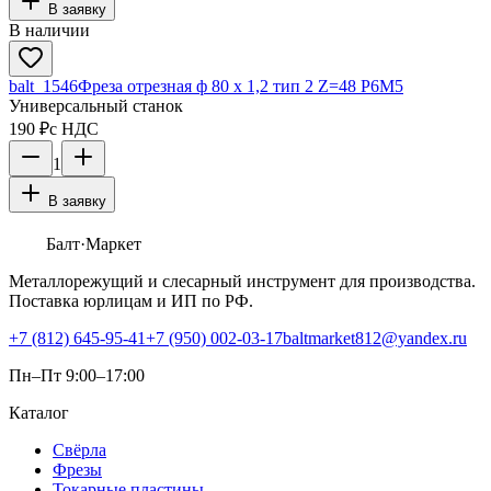
В заявку
В наличии
balt_1546
Фреза отрезная ф 80 х 1,2 тип 2 Z=48 P6M5
Универсальный станок
190 ₽
с НДС
1
В заявку
Балт
·Маркет
Металлорежущий и слесарный инструмент для производства.
Поставка юрлицам и ИП по РФ.
+7 (812) 645-95-41
+7 (950) 002-03-17
baltmarket812@yandex.ru
Пн–Пт 9:00–17:00
Каталог
Свёрла
Фрезы
Токарные пластины