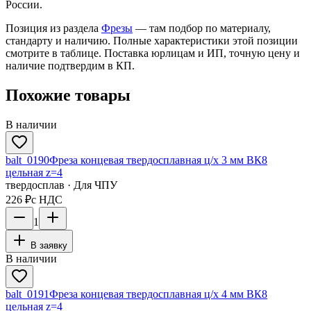
России.
Позиция из раздела
Фрезы
— там подбор по материалу,
стандарту и наличию. Полные характеристики этой позиции
смотрите в таблице. Поставка юрлицам и ИП, точную цену и
наличие подтвердим в КП.
Похожие товары
В наличии
balt_0190
Фреза концевая твердосплавная ц/х 3 мм ВК8
цельная z=4
твердосплав · Для ЧПУ
226 ₽
с НДС
1
В заявку
В наличии
balt_0191
Фреза концевая твердосплавная ц/х 4 мм ВК8
цельная z=4