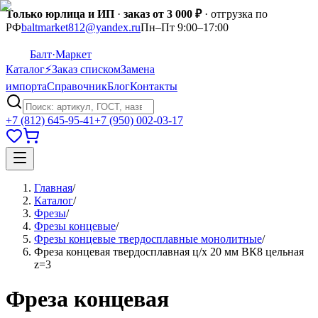
Только юрлица и ИП
·
заказ от 3 000 ₽
· отгрузка по
РФ
baltmarket812@yandex.ru
Пн–Пт 9:00–17:00
Балт
·Маркет
Каталог
⚡
Заказ списком
Замена
импорта
Справочник
Блог
Контакты
+7 (812) 645-95-41
+7 (950) 002-03-17
Главная
/
Каталог
/
Фрезы
/
Фрезы концевые
/
Фрезы концевые твердосплавные монолитные
/
Фреза концевая твердосплавная ц/х 20 мм ВК8 цельная
z=3
Фреза концевая