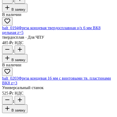
1
В заявку
В наличии
balt_0194
Фреза концевая твердосплавная ц/х 6 мм ВК8
цельная z=5
твердосплав · Для ЧПУ
485 ₽
с НДС
1
В заявку
В наличии
balt_0203
Фреза концевая 16 мм с винтовыми тв. пластинами
ВК8 z=3
Универсальный станок
525 ₽
с НДС
1
В заявку