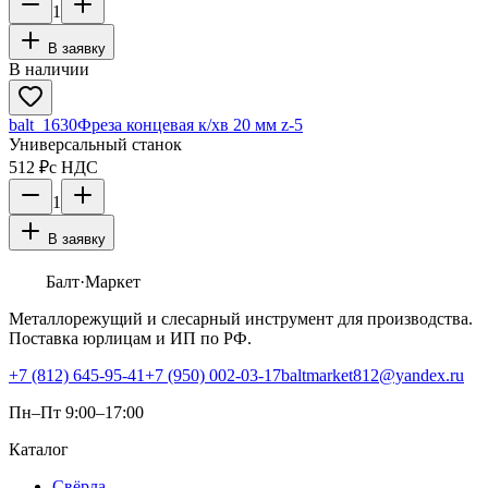
1
В заявку
В наличии
balt_1630
Фреза концевая к/хв 20 мм z-5
Универсальный станок
512 ₽
с НДС
1
В заявку
Балт
·Маркет
Металлорежущий и слесарный инструмент для производства.
Поставка юрлицам и ИП по РФ.
+7 (812) 645-95-41
+7 (950) 002-03-17
baltmarket812@yandex.ru
Пн–Пт 9:00–17:00
Каталог
Свёрла