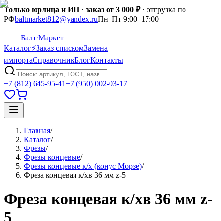
Только юрлица и ИП
·
заказ от 3 000 ₽
· отгрузка по
РФ
baltmarket812@yandex.ru
Пн–Пт 9:00–17:00
Балт
·Маркет
Каталог
⚡
Заказ списком
Замена
импорта
Справочник
Блог
Контакты
+7 (812) 645-95-41
+7 (950) 002-03-17
Главная
/
Каталог
/
Фрезы
/
Фрезы концевые
/
Фрезы концевые к/х (конус Морзе)
/
Фреза концевая к/хв 36 мм z-5
Фреза концевая к/хв 36 мм z-
5